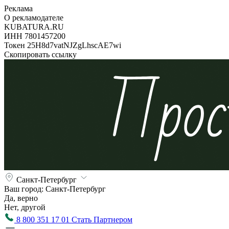
Реклама
О рекламодателе
KUBATURA.RU
ИНН 7801457200
Токен 25H8d7vatNJZgLhscAE7wi
Скопировать ссылку
Санкт-Петербург
Ваш город:
Санкт-Петербург
Да, верно
Нет, другой
8 800 351 17 01
Стать Партнером