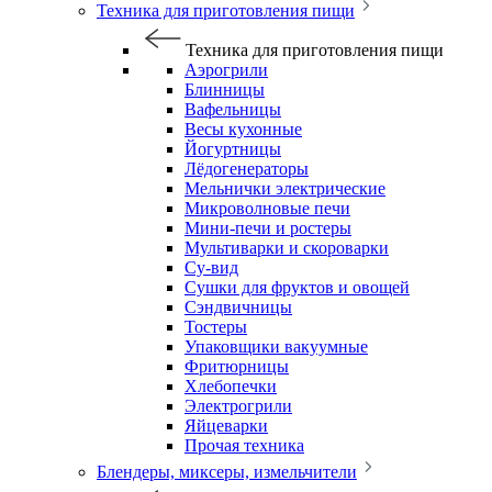
Техника для приготовления пищи
Техника для приготовления пищи
Аэрогрили
Блинницы
Вафельницы
Весы кухонные
Йогуртницы
Лёдогенераторы
Мельнички электрические
Микроволновые печи
Мини-печи и ростеры
Мультиварки и скороварки
Су-вид
Сушки для фруктов и овощей
Сэндвичницы
Тостеры
Упаковщики вакуумные
Фритюрницы
Хлебопечки
Электрогрили
Яйцеварки
Прочая техника
Блендеры, миксеры, измельчители