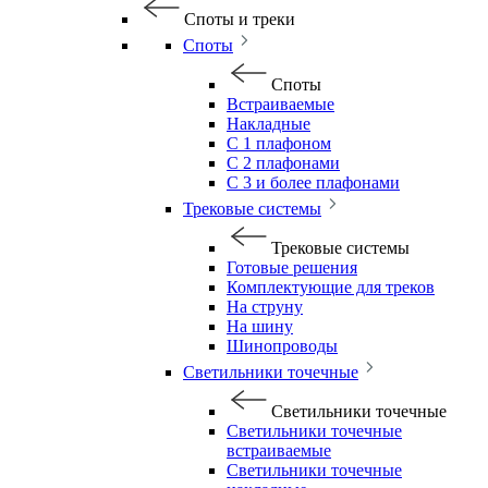
Споты и треки
Споты
Споты
Встраиваемые
Накладные
С 1 плафоном
С 2 плафонами
С 3 и более плафонами
Трековые системы
Трековые системы
Готовые решения
Комплектующие для треков
На струну
На шину
Шинопроводы
Светильники точечные
Светильники точечные
Светильники точечные
встраиваемые
Светильники точечные