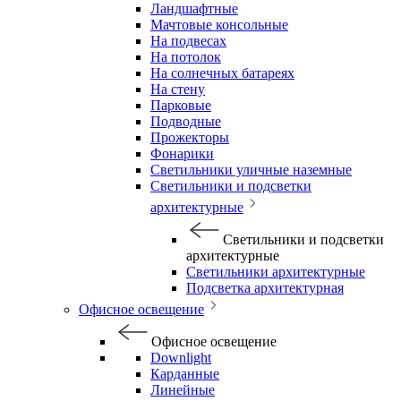
Ландшафтные
Мачтовые консольные
На подвесах
На потолок
На солнечных батареях
На стену
Парковые
Подводные
Прожекторы
Фонарики
Светильники уличные наземные
Светильники и подсветки
архитектурные
Светильники и подсветки
архитектурные
Светильники архитектурные
Подсветка архитектурная
Офисное освещение
Офисное освещение
Downlight
Карданные
Линейные