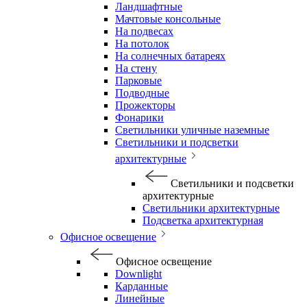
Ландшафтные
Мачтовые консольные
На подвесах
На потолок
На солнечных батареях
На стену
Парковые
Подводные
Прожекторы
Фонарики
Светильники уличные наземные
Светильники и подсветки
архитектурные
Светильники и подсветки
архитектурные
Светильники архитектурные
Подсветка архитектурная
Офисное освещение
Офисное освещение
Downlight
Карданные
Линейные