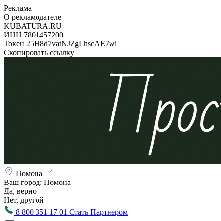
Реклама
О рекламодателе
KUBATURA.RU
ИНН 7801457200
Токен 25H8d7vatNJZgLhscAE7wi
Скопировать ссылку
Помона
Ваш город:
Помона
Да, верно
Нет, другой
8 800 351 17 01
Стать Партнером