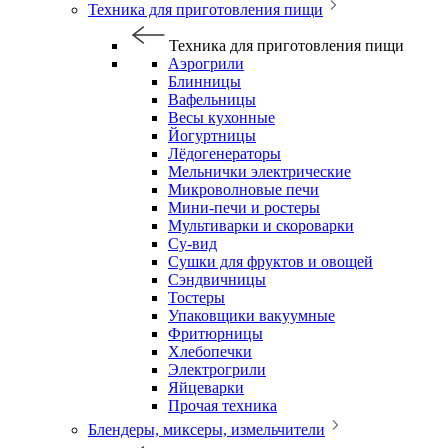
Техника для приготовления пищи
Техника для приготовления пищи
Аэрогрили
Блинницы
Вафельницы
Весы кухонные
Йогуртницы
Лёдогенераторы
Мельнички электрические
Микроволновые печи
Мини-печи и ростеры
Мультиварки и скороварки
Су-вид
Сушки для фруктов и овощей
Сэндвичницы
Тостеры
Упаковщики вакуумные
Фритюрницы
Хлебопечки
Электрогрили
Яйцеварки
Прочая техника
Блендеры, миксеры, измельчители