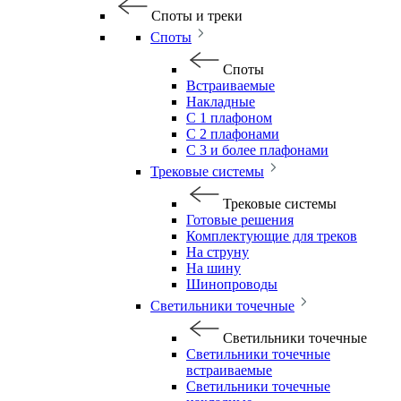
Споты и треки
Споты
Споты
Встраиваемые
Накладные
С 1 плафоном
С 2 плафонами
С 3 и более плафонами
Трековые системы
Трековые системы
Готовые решения
Комплектующие для треков
На струну
На шину
Шинопроводы
Светильники точечные
Светильники точечные
Светильники точечные
встраиваемые
Светильники точечные