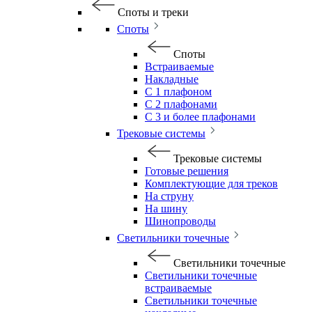
Споты и треки
Споты
Споты
Встраиваемые
Накладные
С 1 плафоном
С 2 плафонами
С 3 и более плафонами
Трековые системы
Трековые системы
Готовые решения
Комплектующие для треков
На струну
На шину
Шинопроводы
Светильники точечные
Светильники точечные
Светильники точечные
встраиваемые
Светильники точечные