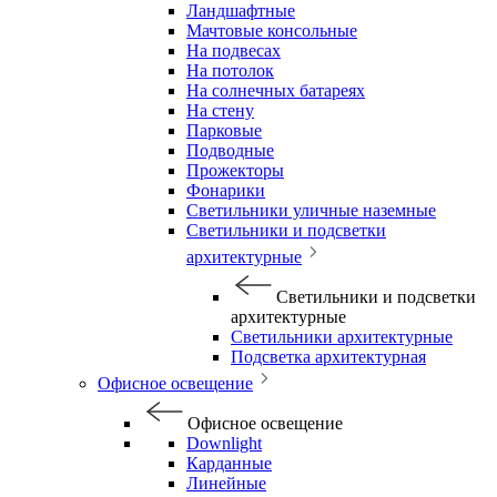
Ландшафтные
Мачтовые консольные
На подвесах
На потолок
На солнечных батареях
На стену
Парковые
Подводные
Прожекторы
Фонарики
Светильники уличные наземные
Светильники и подсветки
архитектурные
Светильники и подсветки
архитектурные
Светильники архитектурные
Подсветка архитектурная
Офисное освещение
Офисное освещение
Downlight
Карданные
Линейные