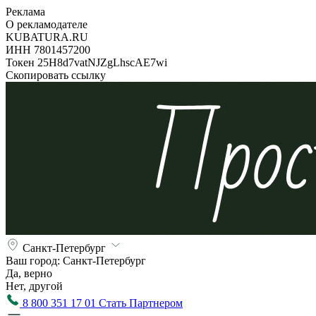
Реклама
О рекламодателе
KUBATURA.RU
ИНН 7801457200
Токен 25H8d7vatNJZgLhscAE7wi
Скопировать ссылку
Санкт-Петербург
Ваш город:
Санкт-Петербург
Да, верно
Нет, другой
8 800 351 17 01
Стать Партнером