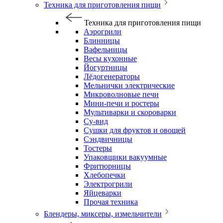
Техника для приготовления пищи
Техника для приготовления пищи
Аэрогрили
Блинницы
Вафельницы
Весы кухонные
Йогуртницы
Лёдогенераторы
Мельнички электрические
Микроволновые печи
Мини-печи и ростеры
Мультиварки и скороварки
Су-вид
Сушки для фруктов и овощей
Сэндвичницы
Тостеры
Упаковщики вакуумные
Фритюрницы
Хлебопечки
Электрогрили
Яйцеварки
Прочая техника
Блендеры, миксеры, измельчители