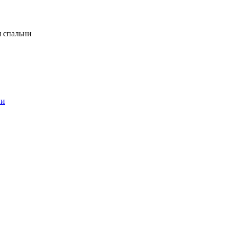
я спальни
ни