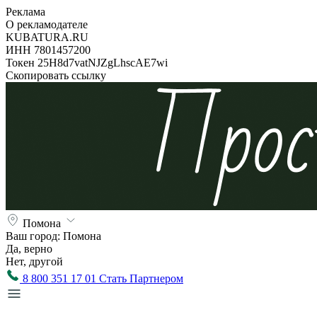
Реклама
О рекламодателе
KUBATURA.RU
ИНН 7801457200
Токен 25H8d7vatNJZgLhscAE7wi
Скопировать ссылку
Помона
Ваш город:
Помона
Да, верно
Нет, другой
8 800 351 17 01
Стать Партнером