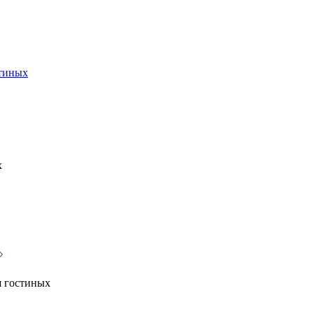
стиных
х
я гостиных