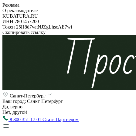
Реклама
О рекламодателе
KUBATURA.RU
ИНН 7801457200
Токен 25H8d7vatNJZgLhscAE7wi
Скопировать ссылку
Санкт-Петербург
Ваш город:
Санкт-Петербург
Да, верно
Нет, другой
8 800 351 17 01
Стать Партнером