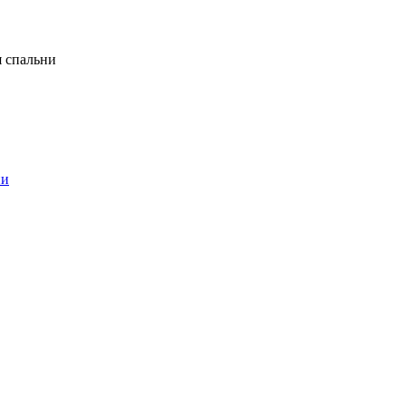
я спальни
ни