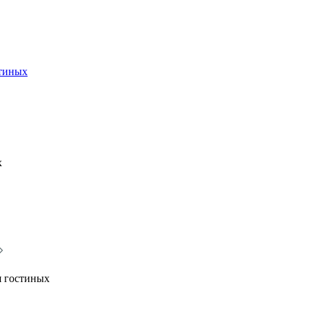
стиных
х
я гостиных