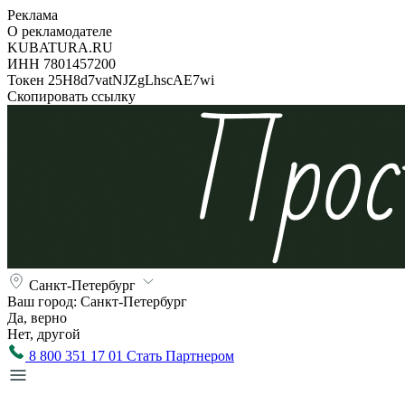
Реклама
О рекламодателе
KUBATURA.RU
ИНН 7801457200
Токен 25H8d7vatNJZgLhscAE7wi
Скопировать ссылку
Санкт-Петербург
Ваш город:
Санкт-Петербург
Да, верно
Нет, другой
8 800 351 17 01
Стать Партнером