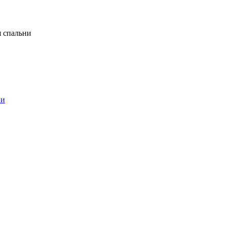
я спальни
ни