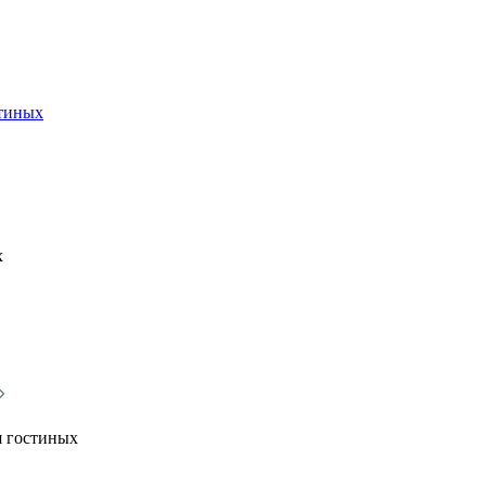
стиных
х
я гостиных