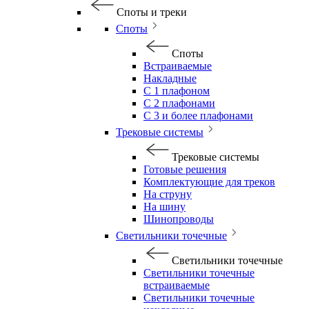
Споты и треки
Споты
Споты
Встраиваемые
Накладные
С 1 плафоном
С 2 плафонами
С 3 и более плафонами
Трековые системы
Трековые системы
Готовые решения
Комплектующие для треков
На струну
На шину
Шинопроводы
Светильники точечные
Светильники точечные
Светильники точечные
встраиваемые
Светильники точечные