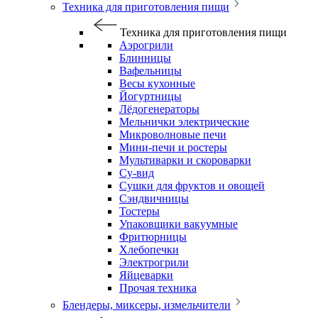
Техника для приготовления пищи
Техника для приготовления пищи
Аэрогрили
Блинницы
Вафельницы
Весы кухонные
Йогуртницы
Лёдогенераторы
Мельнички электрические
Микроволновые печи
Мини-печи и ростеры
Мультиварки и скороварки
Су-вид
Сушки для фруктов и овощей
Сэндвичницы
Тостеры
Упаковщики вакуумные
Фритюрницы
Хлебопечки
Электрогрили
Яйцеварки
Прочая техника
Блендеры, миксеры, измельчители