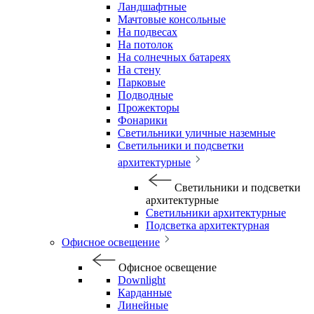
Ландшафтные
Мачтовые консольные
На подвесах
На потолок
На солнечных батареях
На стену
Парковые
Подводные
Прожекторы
Фонарики
Светильники уличные наземные
Светильники и подсветки
архитектурные
Светильники и подсветки
архитектурные
Светильники архитектурные
Подсветка архитектурная
Офисное освещение
Офисное освещение
Downlight
Карданные
Линейные