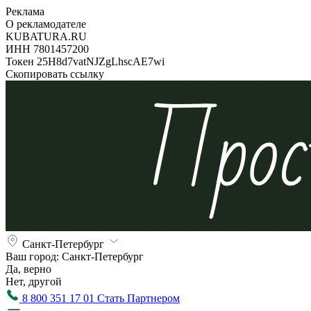
Реклама
О рекламодателе
KUBATURA.RU
ИНН 7801457200
Токен 25H8d7vatNJZgLhscAE7wi
Скопировать ссылку
Санкт-Петербург
Ваш город:
Санкт-Петербург
Да, верно
Нет, другой
8 800 351 17 01
Стать Партнером