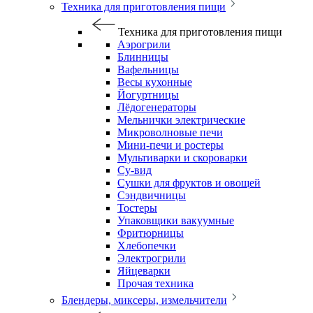
Техника для приготовления пищи
Техника для приготовления пищи
Аэрогрили
Блинницы
Вафельницы
Весы кухонные
Йогуртницы
Лёдогенераторы
Мельнички электрические
Микроволновые печи
Мини-печи и ростеры
Мультиварки и скороварки
Су-вид
Сушки для фруктов и овощей
Сэндвичницы
Тостеры
Упаковщики вакуумные
Фритюрницы
Хлебопечки
Электрогрили
Яйцеварки
Прочая техника
Блендеры, миксеры, измельчители