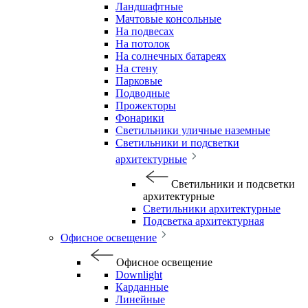
Ландшафтные
Мачтовые консольные
На подвесах
На потолок
На солнечных батареях
На стену
Парковые
Подводные
Прожекторы
Фонарики
Светильники уличные наземные
Светильники и подсветки
архитектурные
Светильники и подсветки
архитектурные
Светильники архитектурные
Подсветка архитектурная
Офисное освещение
Офисное освещение
Downlight
Карданные
Линейные