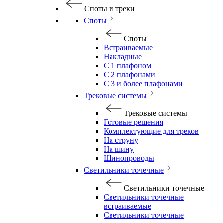
Споты и треки
Споты
Споты
Встраиваемые
Накладные
С 1 плафоном
С 2 плафонами
С 3 и более плафонами
Трековые системы
Трековые системы
Готовые решения
Комплектующие для треков
На струну
На шину
Шинопроводы
Светильники точечные
Светильники точечные
Светильники точечные
встраиваемые
Светильники точечные