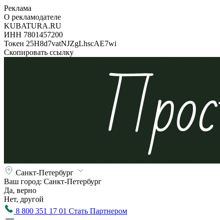
Реклама
О рекламодателе
KUBATURA.RU
ИНН 7801457200
Токен 25H8d7vatNJZgLhscAE7wi
Скопировать ссылку
Санкт-Петербург
Ваш город:
Санкт-Петербург
Да, верно
Нет, другой
8 800 351 17 01
Стать Партнером