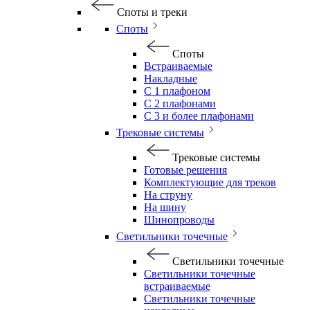
Споты и треки
Споты
Споты
Встраиваемые
Накладные
С 1 плафоном
С 2 плафонами
С 3 и более плафонами
Трековые системы
Трековые системы
Готовые решения
Комплектующие для треков
На струну
На шину
Шинопроводы
Светильники точечные
Светильники точечные
Светильники точечные
встраиваемые
Светильники точечные