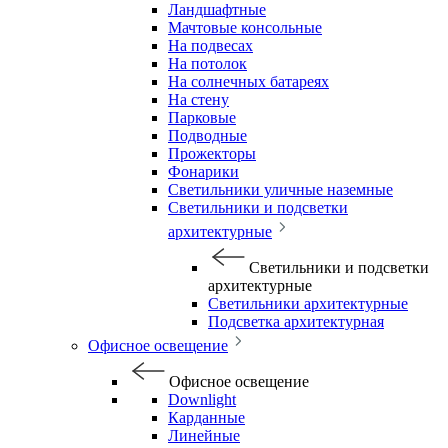
Ландшафтные
Мачтовые консольные
На подвесах
На потолок
На солнечных батареях
На стену
Парковые
Подводные
Прожекторы
Фонарики
Светильники уличные наземные
Светильники и подсветки
архитектурные
Светильники и подсветки
архитектурные
Светильники архитектурные
Подсветка архитектурная
Офисное освещение
Офисное освещение
Downlight
Карданные
Линейные