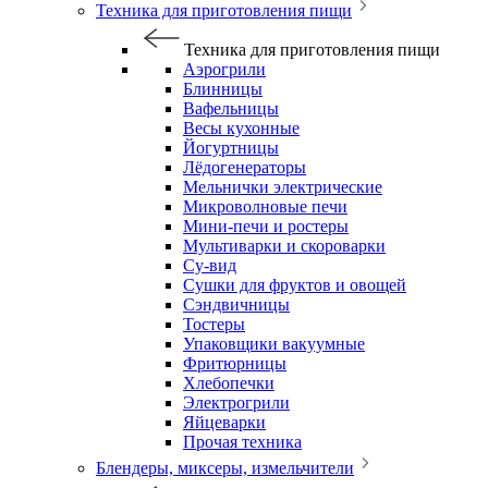
Техника для приготовления пищи
Техника для приготовления пищи
Аэрогрили
Блинницы
Вафельницы
Весы кухонные
Йогуртницы
Лёдогенераторы
Мельнички электрические
Микроволновые печи
Мини-печи и ростеры
Мультиварки и скороварки
Су-вид
Сушки для фруктов и овощей
Сэндвичницы
Тостеры
Упаковщики вакуумные
Фритюрницы
Хлебопечки
Электрогрили
Яйцеварки
Прочая техника
Блендеры, миксеры, измельчители