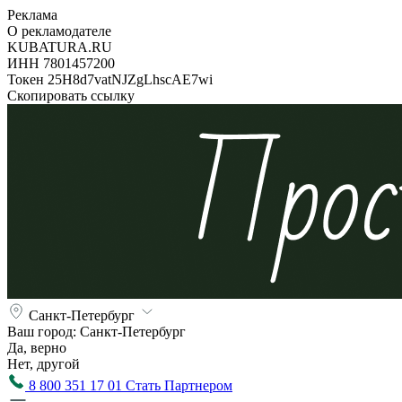
Реклама
О рекламодателе
KUBATURA.RU
ИНН 7801457200
Токен 25H8d7vatNJZgLhscAE7wi
Скопировать ссылку
Санкт-Петербург
Ваш город:
Санкт-Петербург
Да, верно
Нет, другой
8 800 351 17 01
Стать Партнером