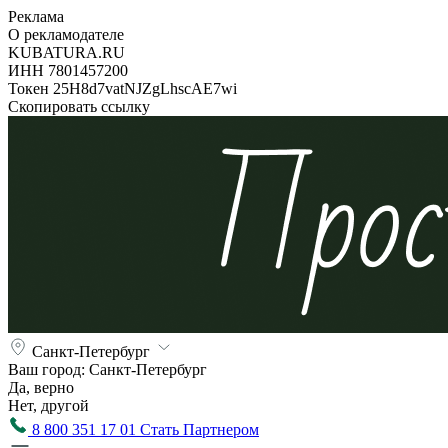
Реклама
О рекламодателе
KUBATURA.RU
ИНН 7801457200
Токен 25H8d7vatNJZgLhscAE7wi
Скопировать ссылку
Санкт-Петербург
Ваш город:
Санкт-Петербург
Да, верно
Нет, другой
8 800 351 17 01
Стать Партнером