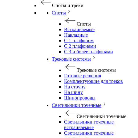
Споты и треки
Споты
Споты
Встраиваемые
Накладные
С 1 плафоном
С 2 плафонами
С 3 и более плафонами
Трековые системы
Трековые системы
Готовые решения
Комплектующие для треков
На струну
На шину
Шинопроводы
Светильники точечные
Светильники точечные
Светильники точечные
встраиваемые
Светильники точечные