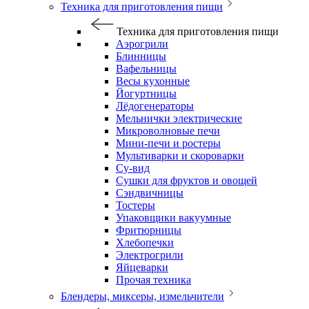
Техника для приготовления пищи
Техника для приготовления пищи
Аэрогрили
Блинницы
Вафельницы
Весы кухонные
Йогуртницы
Лёдогенераторы
Мельнички электрические
Микроволновые печи
Мини-печи и ростеры
Мультиварки и скороварки
Су-вид
Сушки для фруктов и овощей
Сэндвичницы
Тостеры
Упаковщики вакуумные
Фритюрницы
Хлебопечки
Электрогрили
Яйцеварки
Прочая техника
Блендеры, миксеры, измельчители