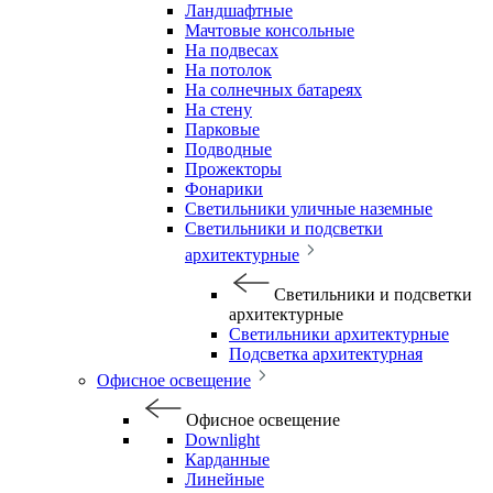
Ландшафтные
Мачтовые консольные
На подвесах
На потолок
На солнечных батареях
На стену
Парковые
Подводные
Прожекторы
Фонарики
Светильники уличные наземные
Светильники и подсветки
архитектурные
Светильники и подсветки
архитектурные
Светильники архитектурные
Подсветка архитектурная
Офисное освещение
Офисное освещение
Downlight
Карданные
Линейные