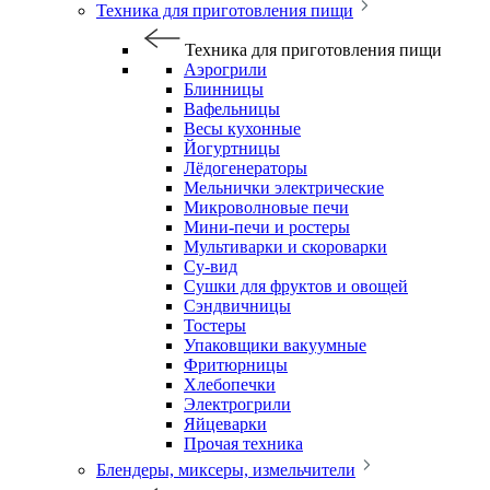
Техника для приготовления пищи
Техника для приготовления пищи
Аэрогрили
Блинницы
Вафельницы
Весы кухонные
Йогуртницы
Лёдогенераторы
Мельнички электрические
Микроволновые печи
Мини-печи и ростеры
Мультиварки и скороварки
Су-вид
Сушки для фруктов и овощей
Сэндвичницы
Тостеры
Упаковщики вакуумные
Фритюрницы
Хлебопечки
Электрогрили
Яйцеварки
Прочая техника
Блендеры, миксеры, измельчители