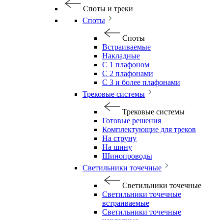
Споты и треки
Споты
Споты
Встраиваемые
Накладные
С 1 плафоном
С 2 плафонами
С 3 и более плафонами
Трековые системы
Трековые системы
Готовые решения
Комплектующие для треков
На струну
На шину
Шинопроводы
Светильники точечные
Светильники точечные
Светильники точечные
встраиваемые
Светильники точечные