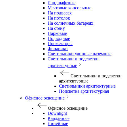
Ландшафтные
Мачтовые консольные
На подвесах
На потолок
На солнечных батареях
На стену
Парковые
Подводные
Прожекторы
Фонарики
Светильники уличные наземные
Светильники и подсветки
архитектурные
Светильники и подсветки
архитектурные
Светильники архитектурные
Подсветка архитектурная
Офисное освещение
Офисное освещение
Downlight
Карданные
Линейные