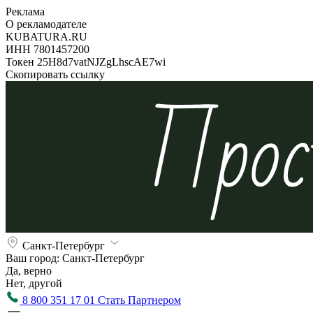
Реклама
О рекламодателе
KUBATURA.RU
ИНН 7801457200
Токен 25H8d7vatNJZgLhscAE7wi
Скопировать ссылку
Санкт-Петербург
Ваш город:
Санкт-Петербург
Да, верно
Нет, другой
8 800 351 17 01
Стать Партнером