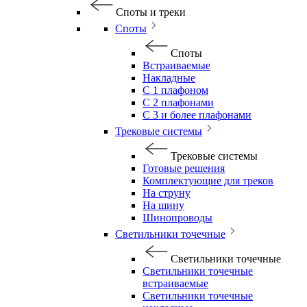
Споты и треки
Споты
Споты
Встраиваемые
Накладные
С 1 плафоном
С 2 плафонами
С 3 и более плафонами
Трековые системы
Трековые системы
Готовые решения
Комплектующие для треков
На струну
На шину
Шинопроводы
Светильники точечные
Светильники точечные
Светильники точечные
встраиваемые
Светильники точечные