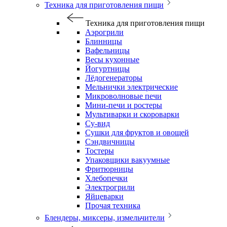
Техника для приготовления пищи
Техника для приготовления пищи
Аэрогрили
Блинницы
Вафельницы
Весы кухонные
Йогуртницы
Лёдогенераторы
Мельнички электрические
Микроволновые печи
Мини-печи и ростеры
Мультиварки и скороварки
Су-вид
Сушки для фруктов и овощей
Сэндвичницы
Тостеры
Упаковщики вакуумные
Фритюрницы
Хлебопечки
Электрогрили
Яйцеварки
Прочая техника
Блендеры, миксеры, измельчители