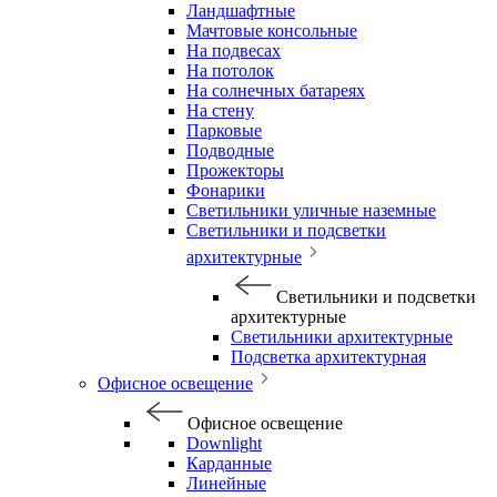
Ландшафтные
Мачтовые консольные
На подвесах
На потолок
На солнечных батареях
На стену
Парковые
Подводные
Прожекторы
Фонарики
Светильники уличные наземные
Светильники и подсветки
архитектурные
Светильники и подсветки
архитектурные
Светильники архитектурные
Подсветка архитектурная
Офисное освещение
Офисное освещение
Downlight
Карданные
Линейные