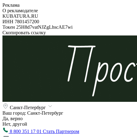
Реклама
О рекламодателе
KUBATURA.RU
ИНН 7801457200
Токен 25H8d7vatNJZgLhscAE7wi
Скопировать ссылку
Санкт-Петербург
Ваш город:
Санкт-Петербург
Да, верно
Нет, другой
8 800 351 17 01
Стать Партнером