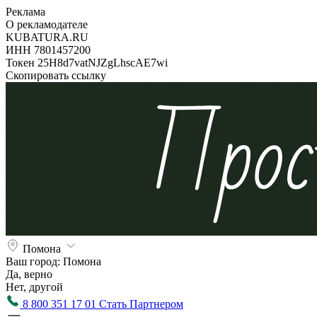
Реклама
О рекламодателе
KUBATURA.RU
ИНН 7801457200
Токен 25H8d7vatNJZgLhscAE7wi
Скопировать ссылку
Помона
Ваш город:
Помона
Да, верно
Нет, другой
8 800 351 17 01
Стать Партнером