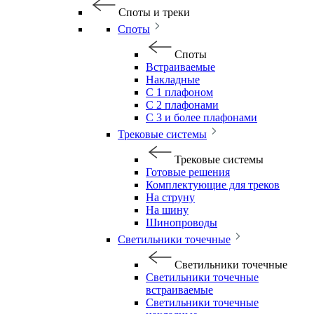
Споты и треки
Споты
Споты
Встраиваемые
Накладные
С 1 плафоном
С 2 плафонами
С 3 и более плафонами
Трековые системы
Трековые системы
Готовые решения
Комплектующие для треков
На струну
На шину
Шинопроводы
Светильники точечные
Светильники точечные
Светильники точечные
встраиваемые
Светильники точечные