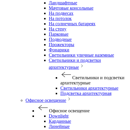
Ландшафтные
Мачтовые консольные
На подвесах
На потолок
На солнечных батареях
На стену
Парковые
Подводные
Прожекторы
Фонарики
Светильники уличные наземные
Светильники и подсветки
архитектурные
Светильники и подсветки
архитектурные
Светильники архитектурные
Подсветка архитектурная
Офисное освещение
Офисное освещение
Downlight
Карданные
Линейные