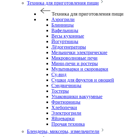
Техника для приготовления пищи
Техника для приготовления пищи
Аэрогрили
Блинницы
Вафельницы
Весы кухонные
Йогуртницы
Лёдогенераторы
Мельнички электрические
Микроволновые печи
Мини-печи и ростеры
Мультиварки и скороварки
Су-вид
Сушки для фруктов и овощей
Сэндвичницы
Тостеры
Упаковщики вакуумные
Фритюрницы
Хлебопечки
Электрогрили
Яйцеварки
Прочая техника
Блендеры, миксеры, измельчители