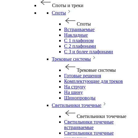
Споты и треки
Споты
Споты
Встраиваемые
Накладные
С 1 плафоном
С 2 плафонами
С 3 и более плафонами
Трековые системы
Трековые системы
Готовые решения
Комплектующие для треков
На струну
На шину
Шинопроводы
Светильники точечные
Светильники точечные
Светильники точечные
встраиваемые
Светильники точечные