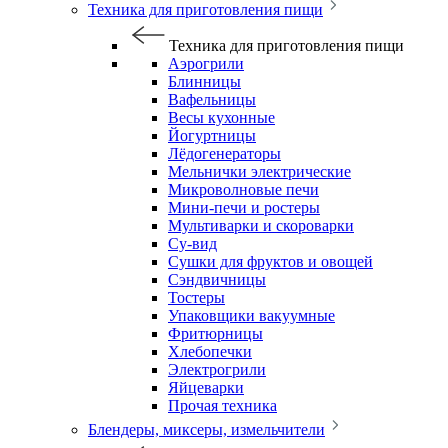
Техника для приготовления пищи
Техника для приготовления пищи
Аэрогрили
Блинницы
Вафельницы
Весы кухонные
Йогуртницы
Лёдогенераторы
Мельнички электрические
Микроволновые печи
Мини-печи и ростеры
Мультиварки и скороварки
Су-вид
Сушки для фруктов и овощей
Сэндвичницы
Тостеры
Упаковщики вакуумные
Фритюрницы
Хлебопечки
Электрогрили
Яйцеварки
Прочая техника
Блендеры, миксеры, измельчители