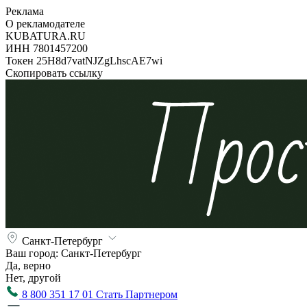
Реклама
О рекламодателе
KUBATURA.RU
ИНН 7801457200
Токен 25H8d7vatNJZgLhscAE7wi
Скопировать ссылку
Санкт-Петербург
Ваш город:
Санкт-Петербург
Да, верно
Нет, другой
8 800 351 17 01
Стать Партнером