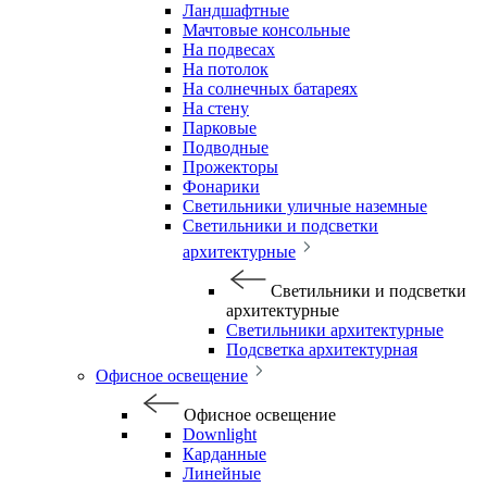
Ландшафтные
Мачтовые консольные
На подвесах
На потолок
На солнечных батареях
На стену
Парковые
Подводные
Прожекторы
Фонарики
Светильники уличные наземные
Светильники и подсветки
архитектурные
Светильники и подсветки
архитектурные
Светильники архитектурные
Подсветка архитектурная
Офисное освещение
Офисное освещение
Downlight
Карданные
Линейные