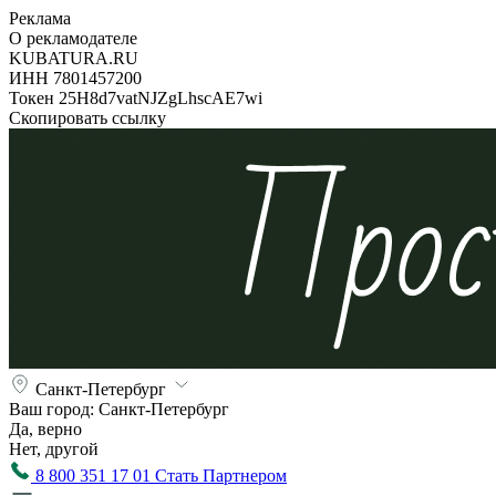
Реклама
О рекламодателе
KUBATURA.RU
ИНН 7801457200
Токен 25H8d7vatNJZgLhscAE7wi
Скопировать ссылку
Санкт-Петербург
Ваш город:
Санкт-Петербург
Да, верно
Нет, другой
8 800 351 17 01
Стать Партнером