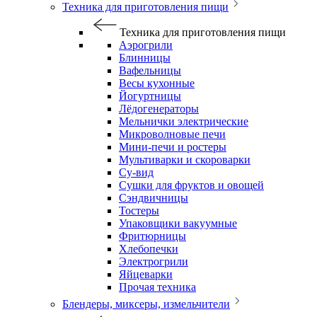
Техника для приготовления пищи
Техника для приготовления пищи
Аэрогрили
Блинницы
Вафельницы
Весы кухонные
Йогуртницы
Лёдогенераторы
Мельнички электрические
Микроволновые печи
Мини-печи и ростеры
Мультиварки и скороварки
Су-вид
Сушки для фруктов и овощей
Сэндвичницы
Тостеры
Упаковщики вакуумные
Фритюрницы
Хлебопечки
Электрогрили
Яйцеварки
Прочая техника
Блендеры, миксеры, измельчители