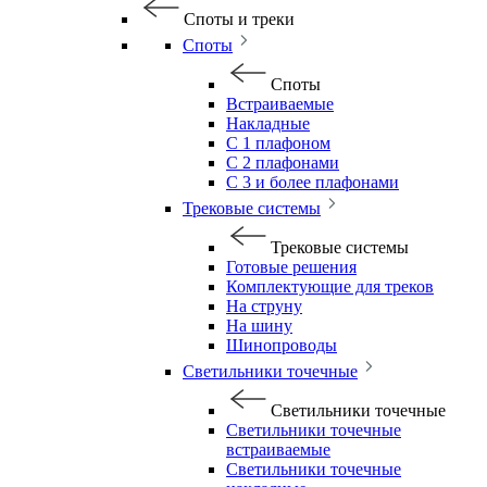
Споты и треки
Споты
Споты
Встраиваемые
Накладные
С 1 плафоном
С 2 плафонами
С 3 и более плафонами
Трековые системы
Трековые системы
Готовые решения
Комплектующие для треков
На струну
На шину
Шинопроводы
Светильники точечные
Светильники точечные
Светильники точечные
встраиваемые
Светильники точечные