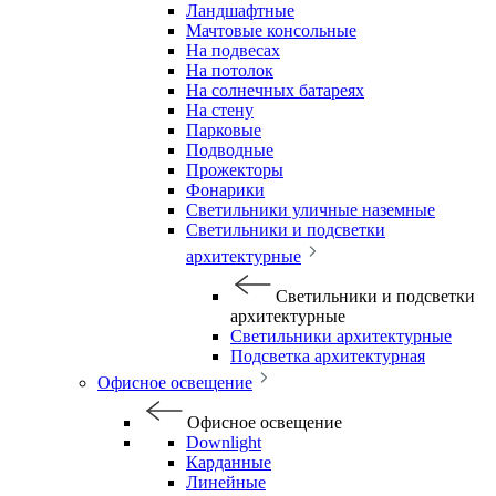
Ландшафтные
Мачтовые консольные
На подвесах
На потолок
На солнечных батареях
На стену
Парковые
Подводные
Прожекторы
Фонарики
Светильники уличные наземные
Светильники и подсветки
архитектурные
Светильники и подсветки
архитектурные
Светильники архитектурные
Подсветка архитектурная
Офисное освещение
Офисное освещение
Downlight
Карданные
Линейные