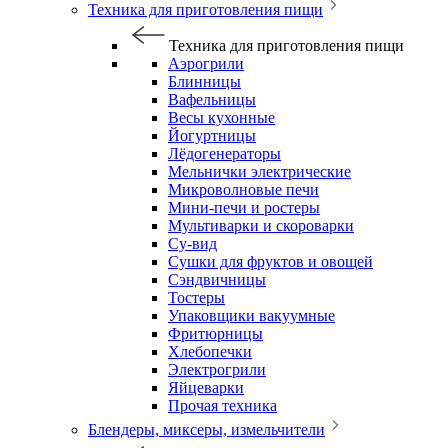
Техника для приготовления пищи
Техника для приготовления пищи
Аэрогрили
Блинницы
Вафельницы
Весы кухонные
Йогуртницы
Лёдогенераторы
Мельнички электрические
Микроволновые печи
Мини-печи и ростеры
Мультиварки и скороварки
Су-вид
Сушки для фруктов и овощей
Сэндвичницы
Тостеры
Упаковщики вакуумные
Фритюрницы
Хлебопечки
Электрогрили
Яйцеварки
Прочая техника
Блендеры, миксеры, измельчители