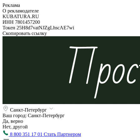
Реклама
О рекламодателе
KUBATURA.RU
ИНН 7801457200
Токен 25H8d7vatNJZgLhscAE7wi
Скопировать ссылку
Санкт-Петербург
Ваш город:
Санкт-Петербург
Да, верно
Нет, другой
8 800 351 17 01
Стать Партнером