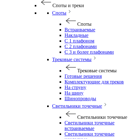
Споты и треки
Споты
Споты
Встраиваемые
Накладные
С 1 плафоном
С 2 плафонами
С 3 и более плафонами
Трековые системы
Трековые системы
Готовые решения
Комплектующие для треков
На струну
На шину
Шинопроводы
Светильники точечные
Светильники точечные
Светильники точечные
встраиваемые
Светильники точечные