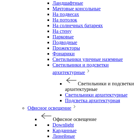
Ландшафтные
Мачтовые консольные
На подвесах
На потолок
На солнечных батареях
На стену
Парковые
Подводные
Прожекторы
Фонарики
Светильники уличные наземные
Светильники и подсветки
архитектурные
Светильники и подсветки
архитектурные
Светильники архитектурные
Подсветка архитектурная
Офисное освещение
Офисное освещение
Downlight
Карданные
Линейные