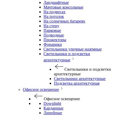
Ландшафтные
Мачтовые консольные
На подвесах
На потолок
На солнечных батареях
На стену
Парковые
Подводные
Прожекторы
Фонарики
Светильники уличные наземные
Светильники и подсветки
архитектурные
Светильники и подсветки
архитектурные
Светильники архитектурные
Подсветка архитектурная
Офисное освещение
Офисное освещение
Downlight
Карданные
Линейные