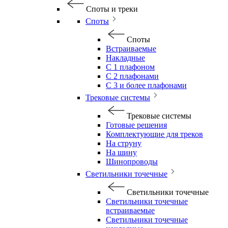
Споты и треки
Споты
Споты
Встраиваемые
Накладные
С 1 плафоном
С 2 плафонами
С 3 и более плафонами
Трековые системы
Трековые системы
Готовые решения
Комплектующие для треков
На струну
На шину
Шинопроводы
Светильники точечные
Светильники точечные
Светильники точечные
встраиваемые
Светильники точечные