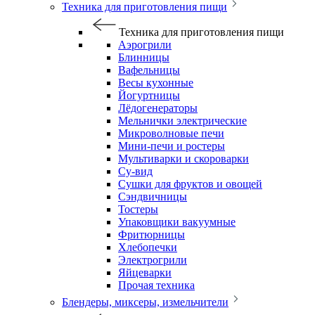
Техника для приготовления пищи
Техника для приготовления пищи
Аэрогрили
Блинницы
Вафельницы
Весы кухонные
Йогуртницы
Лёдогенераторы
Мельнички электрические
Микроволновые печи
Мини-печи и ростеры
Мультиварки и скороварки
Су-вид
Сушки для фруктов и овощей
Сэндвичницы
Тостеры
Упаковщики вакуумные
Фритюрницы
Хлебопечки
Электрогрили
Яйцеварки
Прочая техника
Блендеры, миксеры, измельчители