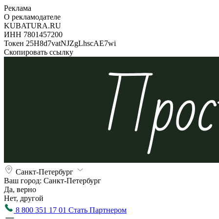
Реклама
О рекламодателе
KUBATURA.RU
ИНН 7801457200
Токен 25H8d7vatNJZgLhscAE7wi
Скопировать ссылку
Санкт-Петербург
Ваш город:
Санкт-Петербург
Да, верно
Нет, другой
8 800 351 17 01
Стать Партнером