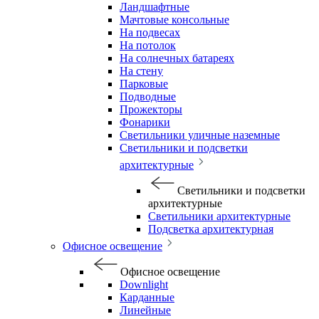
Ландшафтные
Мачтовые консольные
На подвесах
На потолок
На солнечных батареях
На стену
Парковые
Подводные
Прожекторы
Фонарики
Светильники уличные наземные
Светильники и подсветки
архитектурные
Светильники и подсветки
архитектурные
Светильники архитектурные
Подсветка архитектурная
Офисное освещение
Офисное освещение
Downlight
Карданные
Линейные