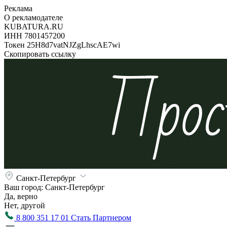
Реклама
О рекламодателе
KUBATURA.RU
ИНН 7801457200
Токен 25H8d7vatNJZgLhscAE7wi
Скопировать ссылку
Санкт-Петербург
Ваш город:
Санкт-Петербург
Да, верно
Нет, другой
8 800 351 17 01
Стать Партнером