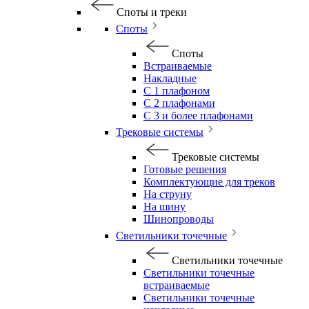
Споты и треки
Споты
Споты
Встраиваемые
Накладные
С 1 плафоном
С 2 плафонами
С 3 и более плафонами
Трековые системы
Трековые системы
Готовые решения
Комплектующие для треков
На струну
На шину
Шинопроводы
Светильники точечные
Светильники точечные
Светильники точечные
встраиваемые
Светильники точечные