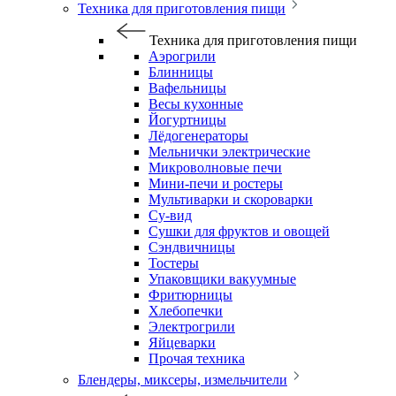
Техника для приготовления пищи
Техника для приготовления пищи
Аэрогрили
Блинницы
Вафельницы
Весы кухонные
Йогуртницы
Лёдогенераторы
Мельнички электрические
Микроволновые печи
Мини-печи и ростеры
Мультиварки и скороварки
Су-вид
Сушки для фруктов и овощей
Сэндвичницы
Тостеры
Упаковщики вакуумные
Фритюрницы
Хлебопечки
Электрогрили
Яйцеварки
Прочая техника
Блендеры, миксеры, измельчители