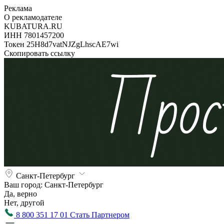
Реклама
О рекламодателе
KUBATURA.RU
ИНН 7801457200
Токен 25H8d7vatNJZgLhscAE7wi
Скопировать ссылку
Санкт-Петербург
Ваш город:
Санкт-Петербург
Да, верно
Нет, другой
8 800 351 17 01
Стать Партнером