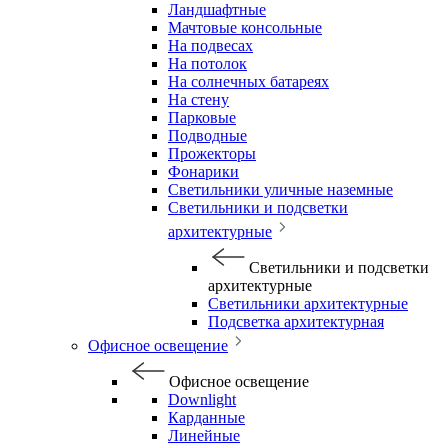
Ландшафтные
Мачтовые консольные
На подвесах
На потолок
На солнечных батареях
На стену
Парковые
Подводные
Прожекторы
Фонарики
Светильники уличные наземные
Светильники и подсветки
архитектурные
Светильники и подсветки
архитектурные
Светильники архитектурные
Подсветка архитектурная
Офисное освещение
Офисное освещение
Downlight
Карданные
Линейные