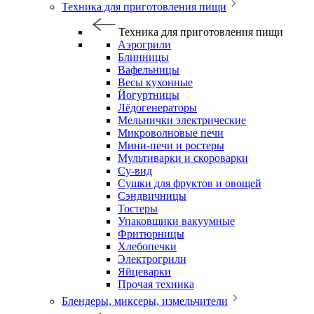
Техника для приготовления пищи
Техника для приготовления пищи
Аэрогрили
Блинницы
Вафельницы
Весы кухонные
Йогуртницы
Лёдогенераторы
Мельнички электрические
Микроволновые печи
Мини-печи и ростеры
Мультиварки и скороварки
Су-вид
Сушки для фруктов и овощей
Сэндвичницы
Тостеры
Упаковщики вакуумные
Фритюрницы
Хлебопечки
Электрогрили
Яйцеварки
Прочая техника
Блендеры, миксеры, измельчители