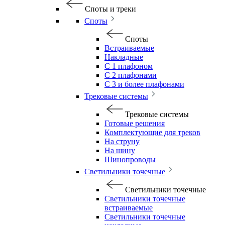
Споты и треки
Споты
Споты
Встраиваемые
Накладные
С 1 плафоном
С 2 плафонами
С 3 и более плафонами
Трековые системы
Трековые системы
Готовые решения
Комплектующие для треков
На струну
На шину
Шинопроводы
Светильники точечные
Светильники точечные
Светильники точечные
встраиваемые
Светильники точечные