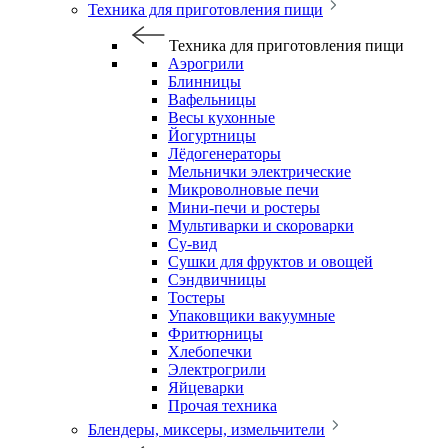
Техника для приготовления пищи
Техника для приготовления пищи
Аэрогрили
Блинницы
Вафельницы
Весы кухонные
Йогуртницы
Лёдогенераторы
Мельнички электрические
Микроволновые печи
Мини-печи и ростеры
Мультиварки и скороварки
Су-вид
Сушки для фруктов и овощей
Сэндвичницы
Тостеры
Упаковщики вакуумные
Фритюрницы
Хлебопечки
Электрогрили
Яйцеварки
Прочая техника
Блендеры, миксеры, измельчители