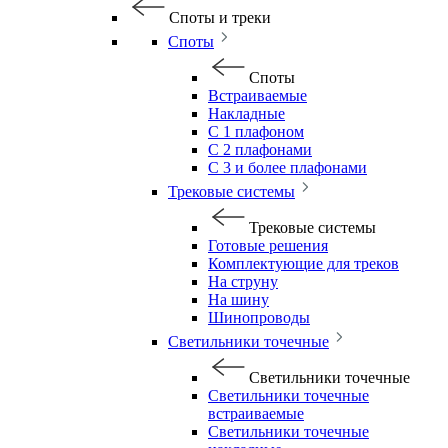
Споты и треки
Споты
Споты
Встраиваемые
Накладные
С 1 плафоном
С 2 плафонами
С 3 и более плафонами
Трековые системы
Трековые системы
Готовые решения
Комплектующие для треков
На струну
На шину
Шинопроводы
Светильники точечные
Светильники точечные
Светильники точечные
встраиваемые
Светильники точечные