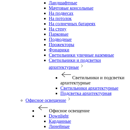
Ландшафтные
Мачтовые консольные
На подвесах
На потолок
На солнечных батареях
На стену
Парковые
Подводные
Прожекторы
Фонарики
Светильники уличные наземные
Светильники и подсветки
архитектурные
Светильники и подсветки
архитектурные
Светильники архитектурные
Подсветка архитектурная
Офисное освещение
Офисное освещение
Downlight
Карданные
Линейные