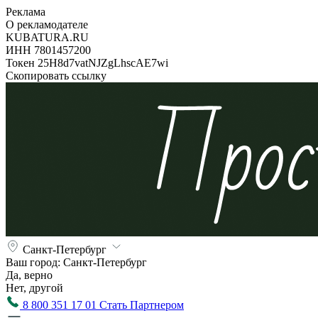
Реклама
О рекламодателе
KUBATURA.RU
ИНН 7801457200
Токен 25H8d7vatNJZgLhscAE7wi
Скопировать ссылку
Санкт-Петербург
Ваш город:
Санкт-Петербург
Да, верно
Нет, другой
8 800 351 17 01
Стать Партнером