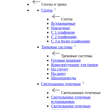
Споты и треки
Споты
Споты
Встраиваемые
Накладные
С 1 плафоном
С 2 плафонами
С 3 и более плафонами
Трековые системы
Трековые системы
Готовые решения
Комплектующие для треков
На струну
На шину
Шинопроводы
Светильники точечные
Светильники точечные
Светильники точечные
встраиваемые
Светильники точечные