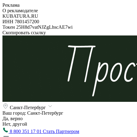
Реклама
О рекламодателе
KUBATURA.RU
ИНН 7801457200
Токен 25H8d7vatNJZgLhscAE7wi
Скопировать ссылку
Санкт-Петербург
Ваш город:
Санкт-Петербург
Да, верно
Нет, другой
8 800 351 17 01
Стать Партнером