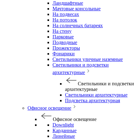
Ландшафтные
Мачтовые консольные
На подвесах
На потолок
На солнечных батареях
На стену
Парковые
Подводные
Прожекторы
Фонарики
Светильники уличные наземные
Светильники и подсветки
архитектурные
Светильники и подсветки
архитектурные
Светильники архитектурные
Подсветка архитектурная
Офисное освещение
Офисное освещение
Downlight
Карданные
Линейные