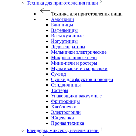
Техника для приготовления пищи
Техника для приготовления пищи
Аэрогрили
Блинницы
Вафельницы
Весы кухонные
Йогуртницы
Лёдогенераторы
Мельнички электрические
Микроволновые печи
Мини-печи и ростеры
Мультиварки и скороварки
Су-вид
Сушки для фруктов и овощей
Сэндвичницы
Тостеры
Упаковщики вакуумные
Фритюрницы
Хлебопечки
Электрогрили
Яйцеварки
Прочая техника
Блендеры, миксеры, измельчители