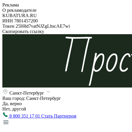
Реклама
О рекламодателе
KUBATURA.RU
ИНН 7801457200
Токен 25H8d7vatNJZgLhscAE7wi
Скопировать ссылку
Санкт-Петербург
Ваш город:
Санкт-Петербург
Да, верно
Нет, другой
8 800 351 17 01
Стать Партнером