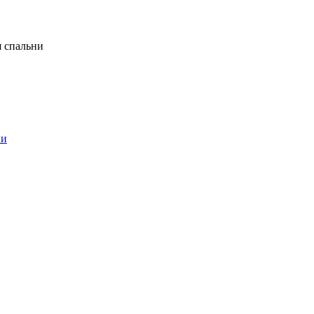
я спальни
ни