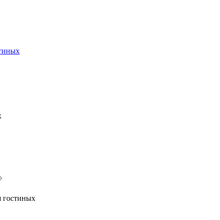
стиных
х
я гостиных