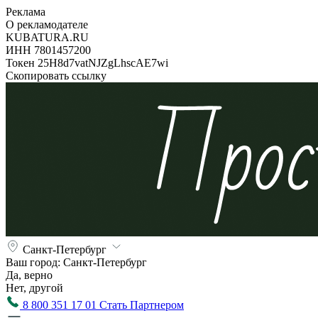
Реклама
О рекламодателе
KUBATURA.RU
ИНН 7801457200
Токен 25H8d7vatNJZgLhscAE7wi
Скопировать ссылку
Санкт-Петербург
Ваш город:
Санкт-Петербург
Да, верно
Нет, другой
8 800 351 17 01
Стать Партнером