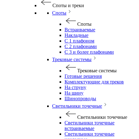
Споты и треки
Споты
Споты
Встраиваемые
Накладные
С 1 плафоном
С 2 плафонами
С 3 и более плафонами
Трековые системы
Трековые системы
Готовые решения
Комплектующие для треков
На струну
На шину
Шинопроводы
Светильники точечные
Светильники точечные
Светильники точечные
встраиваемые
Светильники точечные