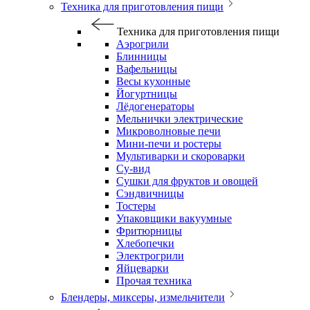
Техника для приготовления пищи
Техника для приготовления пищи
Аэрогрили
Блинницы
Вафельницы
Весы кухонные
Йогуртницы
Лёдогенераторы
Мельнички электрические
Микроволновые печи
Мини-печи и ростеры
Мультиварки и скороварки
Су-вид
Сушки для фруктов и овощей
Сэндвичницы
Тостеры
Упаковщики вакуумные
Фритюрницы
Хлебопечки
Электрогрили
Яйцеварки
Прочая техника
Блендеры, миксеры, измельчители