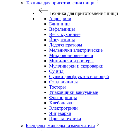
Техника для приготовления пищи
Техника для приготовления пищи
Аэрогрили
Блинницы
Вафельницы
Весы кухонные
Йогуртницы
Лёдогенераторы
Мельнички электрические
Микроволновые печи
Мини-печи и ростеры
Мультиварки и скороварки
Су-вид
Сушки для фруктов и овощей
Сэндвичницы
Тостеры
Упаковщики вакуумные
Фритюрницы
Хлебопечки
Электрогрили
Яйцеварки
Прочая техника
Блендеры, миксеры, измельчители