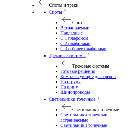
Споты и треки
Споты
Споты
Встраиваемые
Накладные
С 1 плафоном
С 2 плафонами
С 3 и более плафонами
Трековые системы
Трековые системы
Готовые решения
Комплектующие для треков
На струну
На шину
Шинопроводы
Светильники точечные
Светильники точечные
Светильники точечные
встраиваемые
Светильники точечные