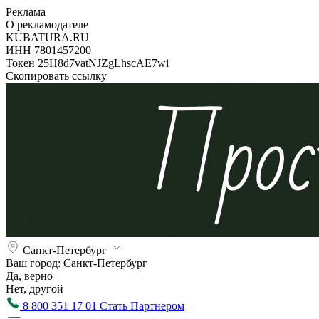
Реклама
О рекламодателе
KUBATURA.RU
ИНН 7801457200
Токен 25H8d7vatNJZgLhscAE7wi
Скопировать ссылку
Санкт-Петербург
Ваш город:
Санкт-Петербург
Да, верно
Нет, другой
8 800 351 17 01
Стать Партнером