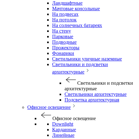
Ландшафтные
Мачтовые консольные
На подвесах
На потолок
На солнечных батареях
На стену
Парковые
Подводные
Прожекторы
Фонарики
Светильники уличные наземные
Светильники и подсветки
архитектурные
Светильники и подсветки
архитектурные
Светильники архитектурные
Подсветка архитектурная
Офисное освещение
Офисное освещение
Downlight
Карданные
Линейные