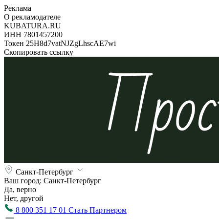
Реклама
О рекламодателе
KUBATURA.RU
ИНН 7801457200
Токен 25H8d7vatNJZgLhscAE7wi
Скопировать ссылку
Санкт-Петербург
Ваш город:
Санкт-Петербург
Да, верно
Нет, другой
8 800 351 17 01
Стать Партнером