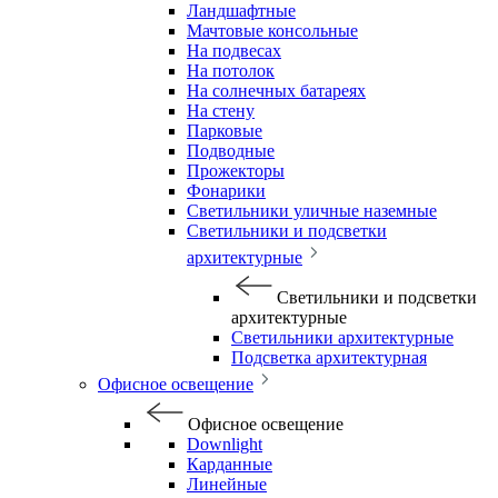
Ландшафтные
Мачтовые консольные
На подвесах
На потолок
На солнечных батареях
На стену
Парковые
Подводные
Прожекторы
Фонарики
Светильники уличные наземные
Светильники и подсветки
архитектурные
Светильники и подсветки
архитектурные
Светильники архитектурные
Подсветка архитектурная
Офисное освещение
Офисное освещение
Downlight
Карданные
Линейные