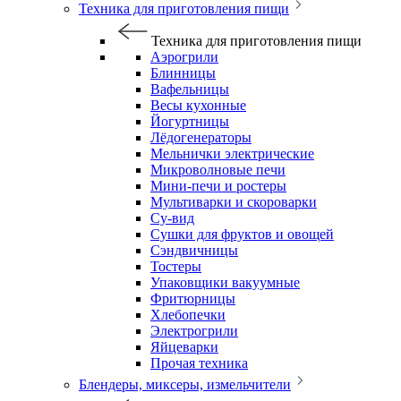
Техника для приготовления пищи
Техника для приготовления пищи
Аэрогрили
Блинницы
Вафельницы
Весы кухонные
Йогуртницы
Лёдогенераторы
Мельнички электрические
Микроволновые печи
Мини-печи и ростеры
Мультиварки и скороварки
Су-вид
Сушки для фруктов и овощей
Сэндвичницы
Тостеры
Упаковщики вакуумные
Фритюрницы
Хлебопечки
Электрогрили
Яйцеварки
Прочая техника
Блендеры, миксеры, измельчители