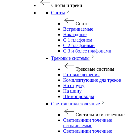
Споты и треки
Споты
Споты
Встраиваемые
Накладные
С 1 плафоном
С 2 плафонами
С 3 и более плафонами
Трековые системы
Трековые системы
Готовые решения
Комплектующие для треков
На струну
На шину
Шинопроводы
Светильники точечные
Светильники точечные
Светильники точечные
встраиваемые
Светильники точечные