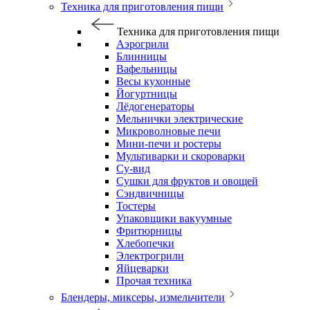
Техника для приготовления пищи
Техника для приготовления пищи
Аэрогрили
Блинницы
Вафельницы
Весы кухонные
Йогуртницы
Лёдогенераторы
Мельнички электрические
Микроволновые печи
Мини-печи и ростеры
Мультиварки и скороварки
Су-вид
Сушки для фруктов и овощей
Сэндвичницы
Тостеры
Упаковщики вакуумные
Фритюрницы
Хлебопечки
Электрогрили
Яйцеварки
Прочая техника
Блендеры, миксеры, измельчители