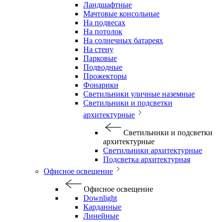
Ландшафтные
Мачтовые консольные
На подвесах
На потолок
На солнечных батареях
На стену
Парковые
Подводные
Прожекторы
Фонарики
Светильники уличные наземные
Светильники и подсветки
архитектурные
Светильники и подсветки
архитектурные
Светильники архитектурные
Подсветка архитектурная
Офисное освещение
Офисное освещение
Downlight
Карданные
Линейные