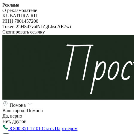
Реклама
О рекламодателе
KUBATURA.RU
ИНН 7801457200
Токен 25H8d7vatNJZgLhscAE7wi
Скопировать ссылку
Помона
Ваш город:
Помона
Да, верно
Нет, другой
8 800 351 17 01
Стать Партнером