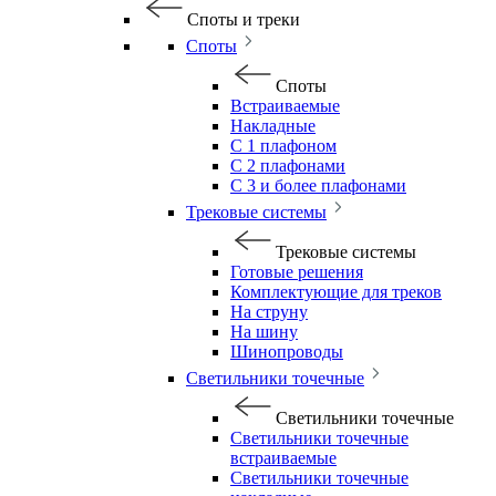
Споты и треки
Споты
Споты
Встраиваемые
Накладные
С 1 плафоном
С 2 плафонами
С 3 и более плафонами
Трековые системы
Трековые системы
Готовые решения
Комплектующие для треков
На струну
На шину
Шинопроводы
Светильники точечные
Светильники точечные
Светильники точечные
встраиваемые
Светильники точечные