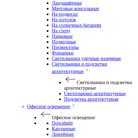
Ландшафтные
Мачтовые консольные
На подвесах
На потолок
На солнечных батареях
На стену
Парковые
Подводные
Прожекторы
Фонарики
Светильники уличные наземные
Светильники и подсветки
архитектурные
Светильники и подсветки
архитектурные
Светильники архитектурные
Подсветка архитектурная
Офисное освещение
Офисное освещение
Downlight
Карданные
Линейные