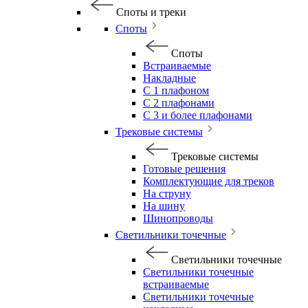
Споты и треки
Споты
Споты
Встраиваемые
Накладные
С 1 плафоном
С 2 плафонами
С 3 и более плафонами
Трековые системы
Трековые системы
Готовые решения
Комплектующие для треков
На струну
На шину
Шинопроводы
Светильники точечные
Светильники точечные
Светильники точечные
встраиваемые
Светильники точечные