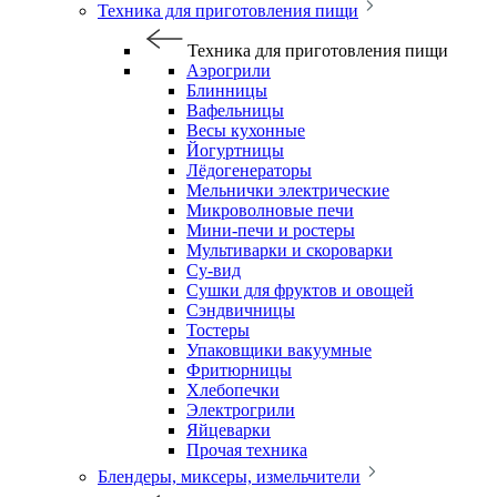
Техника для приготовления пищи
Техника для приготовления пищи
Аэрогрили
Блинницы
Вафельницы
Весы кухонные
Йогуртницы
Лёдогенераторы
Мельнички электрические
Микроволновые печи
Мини-печи и ростеры
Мультиварки и скороварки
Су-вид
Сушки для фруктов и овощей
Сэндвичницы
Тостеры
Упаковщики вакуумные
Фритюрницы
Хлебопечки
Электрогрили
Яйцеварки
Прочая техника
Блендеры, миксеры, измельчители