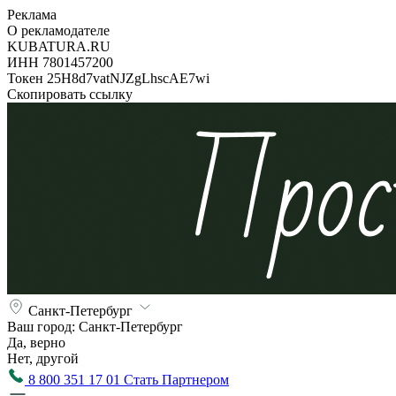
Реклама
О рекламодателе
KUBATURA.RU
ИНН 7801457200
Токен 25H8d7vatNJZgLhscAE7wi
Скопировать ссылку
Санкт-Петербург
Ваш город:
Санкт-Петербург
Да, верно
Нет, другой
8 800 351 17 01
Стать Партнером