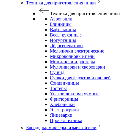
Техника для приготовления пищи
Техника для приготовления пищи
Аэрогрили
Блинницы
Вафельницы
Весы кухонные
Йогуртницы
Лёдогенераторы
Мельнички электрические
Микроволновые печи
Мини-печи и ростеры
Мультиварки и скороварки
Су-вид
Сушки для фруктов и овощей
Сэндвичницы
Тостеры
Упаковщики вакуумные
Фритюрницы
Хлебопечки
Электрогрили
Яйцеварки
Прочая техника
Блендеры, миксеры, измельчители