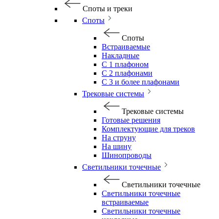
Споты и треки
Споты
Споты
Встраиваемые
Накладные
С 1 плафоном
С 2 плафонами
С 3 и более плафонами
Трековые системы
Трековые системы
Готовые решения
Комплектующие для треков
На струну
На шину
Шинопроводы
Светильники точечные
Светильники точечные
Светильники точечные
встраиваемые
Светильники точечные