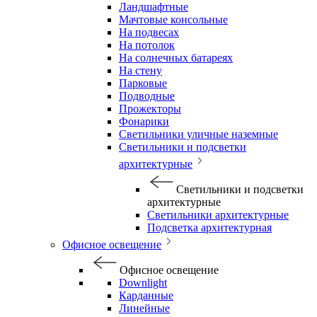
Ландшафтные
Мачтовые консольные
На подвесах
На потолок
На солнечных батареях
На стену
Парковые
Подводные
Прожекторы
Фонарики
Светильники уличные наземные
Светильники и подсветки
архитектурные
Светильники и подсветки
архитектурные
Светильники архитектурные
Подсветка архитектурная
Офисное освещение
Офисное освещение
Downlight
Карданные
Линейные