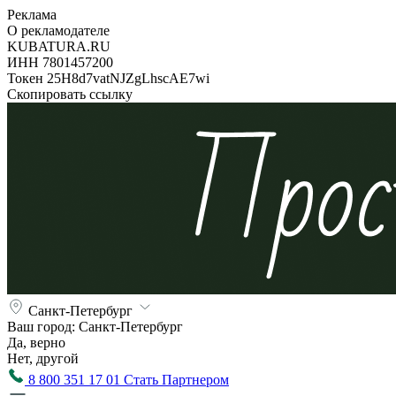
Реклама
О рекламодателе
KUBATURA.RU
ИНН 7801457200
Токен 25H8d7vatNJZgLhscAE7wi
Скопировать ссылку
Санкт-Петербург
Ваш город:
Санкт-Петербург
Да, верно
Нет, другой
8 800 351 17 01
Стать Партнером