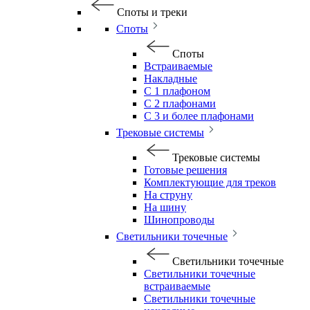
Споты и треки
Споты
Споты
Встраиваемые
Накладные
С 1 плафоном
С 2 плафонами
С 3 и более плафонами
Трековые системы
Трековые системы
Готовые решения
Комплектующие для треков
На струну
На шину
Шинопроводы
Светильники точечные
Светильники точечные
Светильники точечные
встраиваемые
Светильники точечные