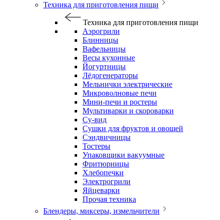
Техника для приготовления пищи
Техника для приготовления пищи
Аэрогрили
Блинницы
Вафельницы
Весы кухонные
Йогуртницы
Лёдогенераторы
Мельнички электрические
Микроволновые печи
Мини-печи и ростеры
Мультиварки и скороварки
Су-вид
Сушки для фруктов и овощей
Сэндвичницы
Тостеры
Упаковщики вакуумные
Фритюрницы
Хлебопечки
Электрогрили
Яйцеварки
Прочая техника
Блендеры, миксеры, измельчители