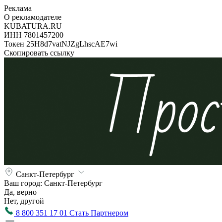
Реклама
О рекламодателе
KUBATURA.RU
ИНН 7801457200
Токен 25H8d7vatNJZgLhscAE7wi
Скопировать ссылку
Санкт-Петербург
Ваш город:
Санкт-Петербург
Да, верно
Нет, другой
8 800 351 17 01
Стать Партнером