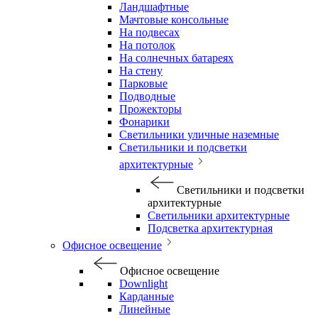
Ландшафтные
Мачтовые консольные
На подвесах
На потолок
На солнечных батареях
На стену
Парковые
Подводные
Прожекторы
Фонарики
Светильники уличные наземные
Светильники и подсветки
архитектурные
Светильники и подсветки
архитектурные
Светильники архитектурные
Подсветка архитектурная
Офисное освещение
Офисное освещение
Downlight
Карданные
Линейные