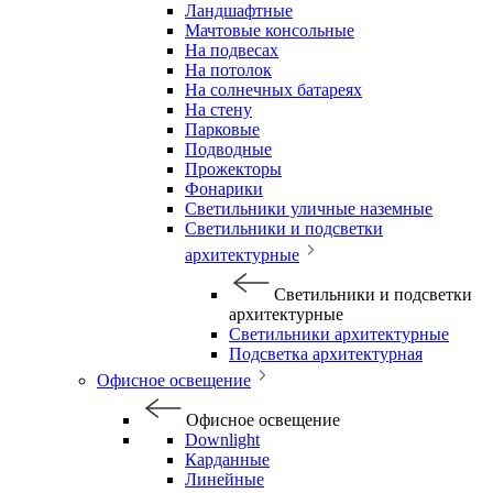
Ландшафтные
Мачтовые консольные
На подвесах
На потолок
На солнечных батареях
На стену
Парковые
Подводные
Прожекторы
Фонарики
Светильники уличные наземные
Светильники и подсветки
архитектурные
Светильники и подсветки
архитектурные
Светильники архитектурные
Подсветка архитектурная
Офисное освещение
Офисное освещение
Downlight
Карданные
Линейные