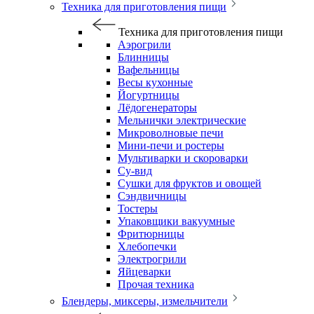
Техника для приготовления пищи
Техника для приготовления пищи
Аэрогрили
Блинницы
Вафельницы
Весы кухонные
Йогуртницы
Лёдогенераторы
Мельнички электрические
Микроволновые печи
Мини-печи и ростеры
Мультиварки и скороварки
Су-вид
Сушки для фруктов и овощей
Сэндвичницы
Тостеры
Упаковщики вакуумные
Фритюрницы
Хлебопечки
Электрогрили
Яйцеварки
Прочая техника
Блендеры, миксеры, измельчители