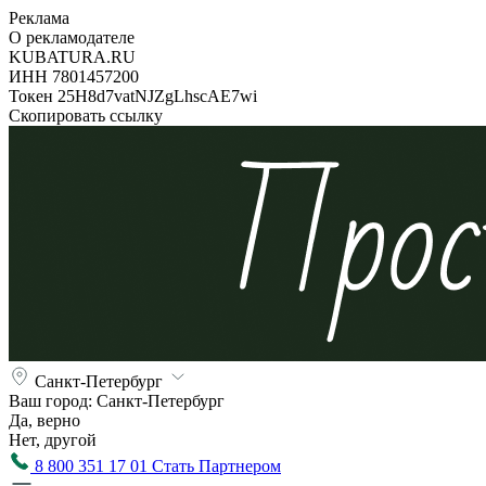
Реклама
О рекламодателе
KUBATURA.RU
ИНН 7801457200
Токен 25H8d7vatNJZgLhscAE7wi
Скопировать ссылку
Санкт-Петербург
Ваш город:
Санкт-Петербург
Да, верно
Нет, другой
8 800 351 17 01
Стать Партнером