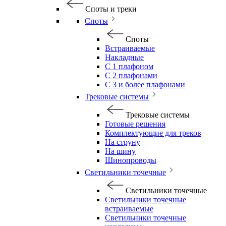
Споты и треки
Споты
Споты
Встраиваемые
Накладные
С 1 плафоном
С 2 плафонами
С 3 и более плафонами
Трековые системы
Трековые системы
Готовые решения
Комплектующие для треков
На струну
На шину
Шинопроводы
Светильники точечные
Светильники точечные
Светильники точечные
встраиваемые
Светильники точечные