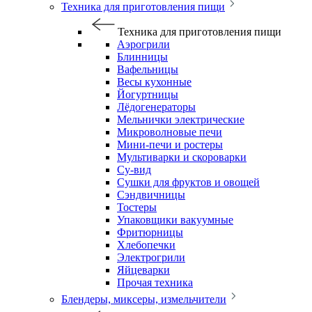
Техника для приготовления пищи
Техника для приготовления пищи
Аэрогрили
Блинницы
Вафельницы
Весы кухонные
Йогуртницы
Лёдогенераторы
Мельнички электрические
Микроволновые печи
Мини-печи и ростеры
Мультиварки и скороварки
Су-вид
Сушки для фруктов и овощей
Сэндвичницы
Тостеры
Упаковщики вакуумные
Фритюрницы
Хлебопечки
Электрогрили
Яйцеварки
Прочая техника
Блендеры, миксеры, измельчители