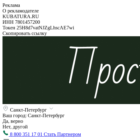
Реклама
О рекламодателе
KUBATURA.RU
ИНН 7801457200
Токен 25H8d7vatNJZgLhscAE7wi
Скопировать ссылку
Санкт-Петербург
Ваш город:
Санкт-Петербург
Да, верно
Нет, другой
8 800 351 17 01
Стать Партнером