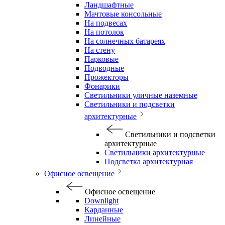
Ландшафтные
Мачтовые консольные
На подвесах
На потолок
На солнечных батареях
На стену
Парковые
Подводные
Прожекторы
Фонарики
Светильники уличные наземные
Светильники и подсветки
архитектурные
Светильники и подсветки
архитектурные
Светильники архитектурные
Подсветка архитектурная
Офисное освещение
Офисное освещение
Downlight
Карданные
Линейные