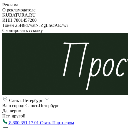
Реклама
О рекламодателе
KUBATURA.RU
ИНН 7801457200
Токен 25H8d7vatNJZgLhscAE7wi
Скопировать ссылку
Санкт-Петербург
Ваш город:
Санкт-Петербург
Да, верно
Нет, другой
8 800 351 17 01
Стать Партнером