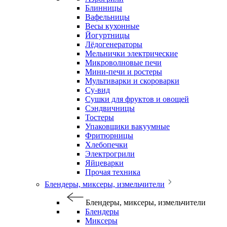
Блинницы
Вафельницы
Весы кухонные
Йогуртницы
Лёдогенераторы
Мельнички электрические
Микроволновые печи
Мини-печи и ростеры
Мультиварки и скороварки
Су-вид
Сушки для фруктов и овощей
Сэндвичницы
Тостеры
Упаковщики вакуумные
Фритюрницы
Хлебопечки
Электрогрили
Яйцеварки
Прочая техника
Блендеры, миксеры, измельчители
Блендеры, миксеры, измельчители
Блендеры
Миксеры