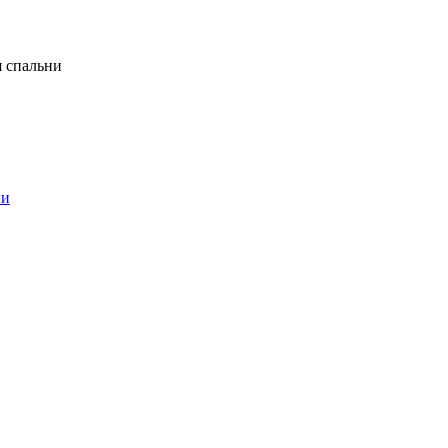
я спальни
ни