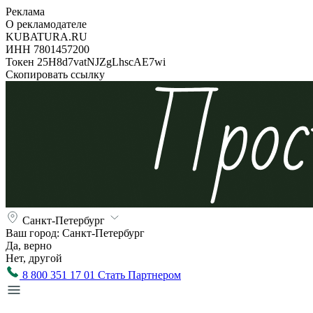
Реклама
О рекламодателе
KUBATURA.RU
ИНН 7801457200
Токен 25H8d7vatNJZgLhscAE7wi
Скопировать ссылку
Санкт-Петербург
Ваш город:
Санкт-Петербург
Да, верно
Нет, другой
8 800 351 17 01
Стать Партнером