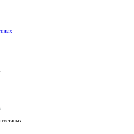
стиных
х
я гостиных