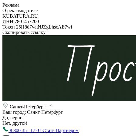
Реклама
О рекламодателе
KUBATURA.RU
ИНН 7801457200
Токен 25H8d7vatNJZgLhscAE7wi
Скопировать ссылку
Санкт-Петербург
Ваш город:
Санкт-Петербург
Да, верно
Нет, другой
8 800 351 17 01
Стать Партнером