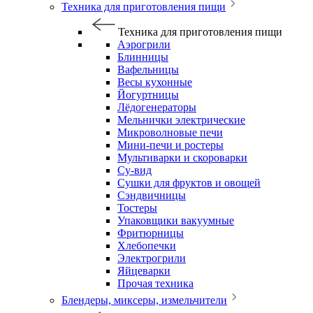
Техника для приготовления пищи
Техника для приготовления пищи
Аэрогрили
Блинницы
Вафельницы
Весы кухонные
Йогуртницы
Лёдогенераторы
Мельнички электрические
Микроволновые печи
Мини-печи и ростеры
Мультиварки и скороварки
Су-вид
Сушки для фруктов и овощей
Сэндвичницы
Тостеры
Упаковщики вакуумные
Фритюрницы
Хлебопечки
Электрогрили
Яйцеварки
Прочая техника
Блендеры, миксеры, измельчители