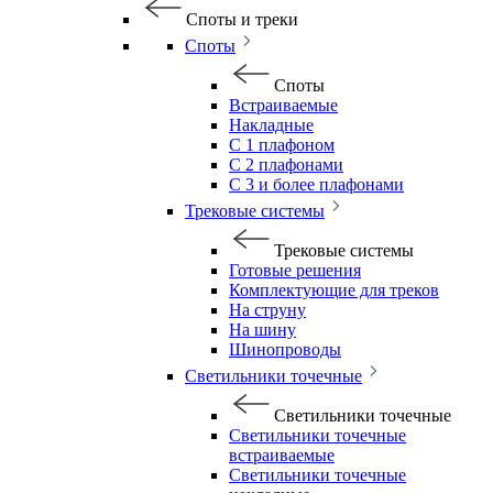
Споты и треки
Споты
Споты
Встраиваемые
Накладные
С 1 плафоном
С 2 плафонами
С 3 и более плафонами
Трековые системы
Трековые системы
Готовые решения
Комплектующие для треков
На струну
На шину
Шинопроводы
Светильники точечные
Светильники точечные
Светильники точечные
встраиваемые
Светильники точечные