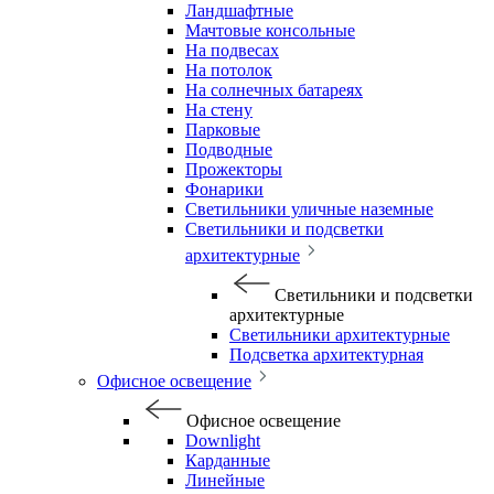
Ландшафтные
Мачтовые консольные
На подвесах
На потолок
На солнечных батареях
На стену
Парковые
Подводные
Прожекторы
Фонарики
Светильники уличные наземные
Светильники и подсветки
архитектурные
Светильники и подсветки
архитектурные
Светильники архитектурные
Подсветка архитектурная
Офисное освещение
Офисное освещение
Downlight
Карданные
Линейные