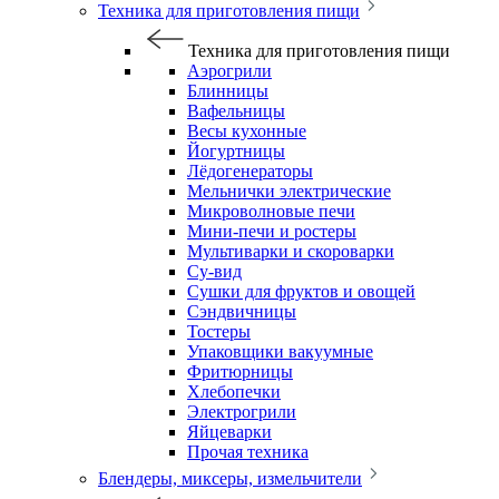
Техника для приготовления пищи
Техника для приготовления пищи
Аэрогрили
Блинницы
Вафельницы
Весы кухонные
Йогуртницы
Лёдогенераторы
Мельнички электрические
Микроволновые печи
Мини-печи и ростеры
Мультиварки и скороварки
Су-вид
Сушки для фруктов и овощей
Сэндвичницы
Тостеры
Упаковщики вакуумные
Фритюрницы
Хлебопечки
Электрогрили
Яйцеварки
Прочая техника
Блендеры, миксеры, измельчители