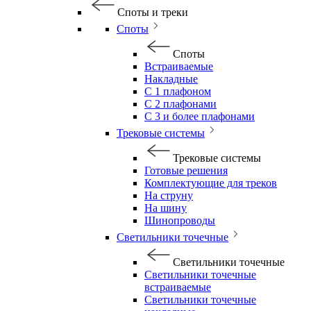
Споты и треки
Споты
Споты
Встраиваемые
Накладные
С 1 плафоном
С 2 плафонами
С 3 и более плафонами
Трековые системы
Трековые системы
Готовые решения
Комплектующие для треков
На струну
На шину
Шинопроводы
Светильники точечные
Светильники точечные
Светильники точечные
встраиваемые
Светильники точечные