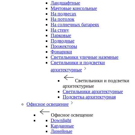
Ландшафтные
Мачтовые консольные
На подвесах
На потолок
На солнечных батареях
На стену
Парковые
Подводные
Прожекторы
Фонарики
Светильники уличные наземные
Светильники и подсветки
архитектурные
Светильники и подсветки
архитектурные
Светильники архитектурные
Подсветка архитектурная
Офисное освещение
Офисное освещение
Downlight
Карданные
Линейные