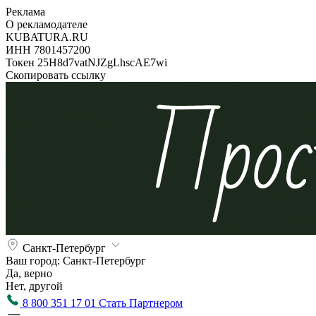
Реклама
О рекламодателе
KUBATURA.RU
ИНН 7801457200
Токен 25H8d7vatNJZgLhscAE7wi
Скопировать ссылку
Санкт-Петербург
Ваш город:
Санкт-Петербург
Да, верно
Нет, другой
8 800 351 17 01
Стать Партнером