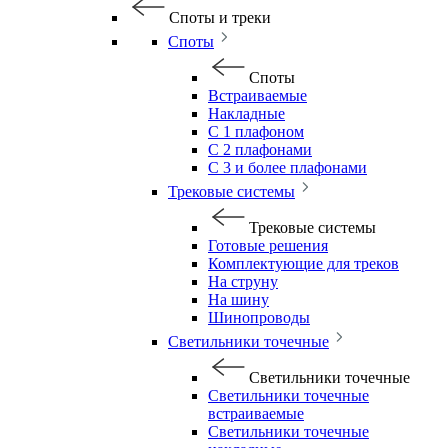
Споты и треки
Споты
Споты
Встраиваемые
Накладные
С 1 плафоном
С 2 плафонами
С 3 и более плафонами
Трековые системы
Трековые системы
Готовые решения
Комплектующие для треков
На струну
На шину
Шинопроводы
Светильники точечные
Светильники точечные
Светильники точечные
встраиваемые
Светильники точечные