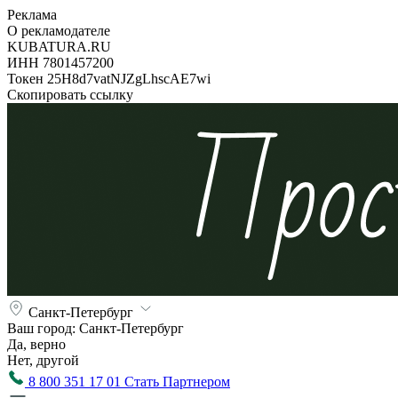
Реклама
О рекламодателе
KUBATURA.RU
ИНН 7801457200
Токен 25H8d7vatNJZgLhscAE7wi
Скопировать ссылку
Санкт-Петербург
Ваш город:
Санкт-Петербург
Да, верно
Нет, другой
8 800 351 17 01
Стать Партнером