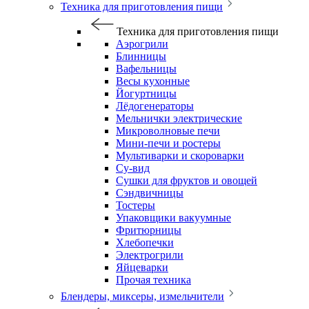
Техника для приготовления пищи
Техника для приготовления пищи
Аэрогрили
Блинницы
Вафельницы
Весы кухонные
Йогуртницы
Лёдогенераторы
Мельнички электрические
Микроволновые печи
Мини-печи и ростеры
Мультиварки и скороварки
Су-вид
Сушки для фруктов и овощей
Сэндвичницы
Тостеры
Упаковщики вакуумные
Фритюрницы
Хлебопечки
Электрогрили
Яйцеварки
Прочая техника
Блендеры, миксеры, измельчители