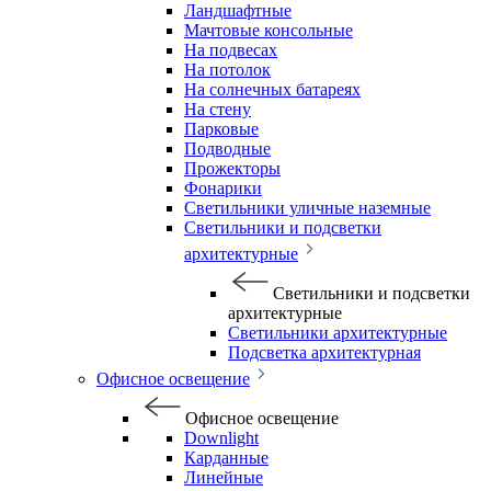
Ландшафтные
Мачтовые консольные
На подвесах
На потолок
На солнечных батареях
На стену
Парковые
Подводные
Прожекторы
Фонарики
Светильники уличные наземные
Светильники и подсветки
архитектурные
Светильники и подсветки
архитектурные
Светильники архитектурные
Подсветка архитектурная
Офисное освещение
Офисное освещение
Downlight
Карданные
Линейные