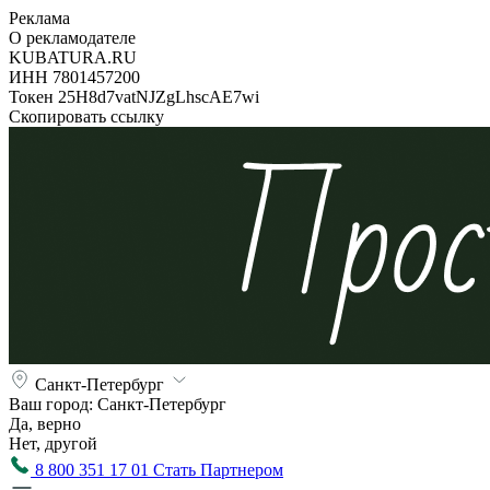
Реклама
О рекламодателе
KUBATURA.RU
ИНН 7801457200
Токен 25H8d7vatNJZgLhscAE7wi
Скопировать ссылку
Санкт-Петербург
Ваш город:
Санкт-Петербург
Да, верно
Нет, другой
8 800 351 17 01
Стать Партнером