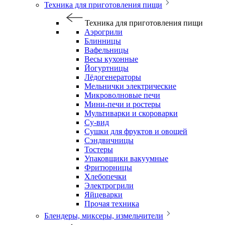
Техника для приготовления пищи
Техника для приготовления пищи
Аэрогрили
Блинницы
Вафельницы
Весы кухонные
Йогуртницы
Лёдогенераторы
Мельнички электрические
Микроволновые печи
Мини-печи и ростеры
Мультиварки и скороварки
Су-вид
Сушки для фруктов и овощей
Сэндвичницы
Тостеры
Упаковщики вакуумные
Фритюрницы
Хлебопечки
Электрогрили
Яйцеварки
Прочая техника
Блендеры, миксеры, измельчители