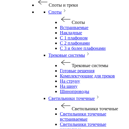
Споты и треки
Споты
Споты
Встраиваемые
Накладные
С 1 плафоном
С 2 плафонами
С 3 и более плафонами
Трековые системы
Трековые системы
Готовые решения
Комплектующие для треков
На струну
На шину
Шинопроводы
Светильники точечные
Светильники точечные
Светильники точечные
встраиваемые
Светильники точечные