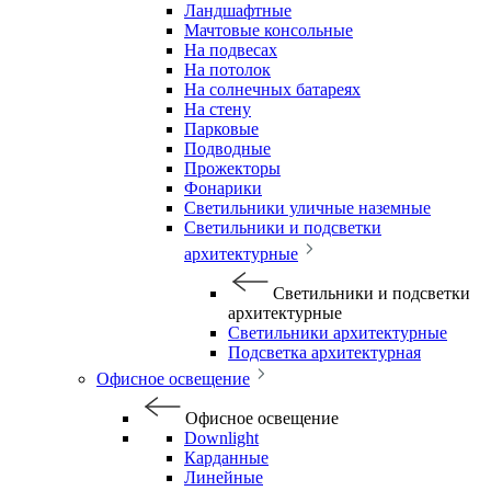
Ландшафтные
Мачтовые консольные
На подвесах
На потолок
На солнечных батареях
На стену
Парковые
Подводные
Прожекторы
Фонарики
Светильники уличные наземные
Светильники и подсветки
архитектурные
Светильники и подсветки
архитектурные
Светильники архитектурные
Подсветка архитектурная
Офисное освещение
Офисное освещение
Downlight
Карданные
Линейные