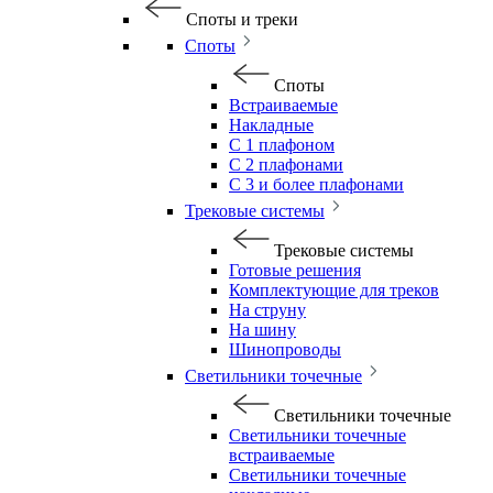
Споты и треки
Споты
Споты
Встраиваемые
Накладные
С 1 плафоном
С 2 плафонами
С 3 и более плафонами
Трековые системы
Трековые системы
Готовые решения
Комплектующие для треков
На струну
На шину
Шинопроводы
Светильники точечные
Светильники точечные
Светильники точечные
встраиваемые
Светильники точечные