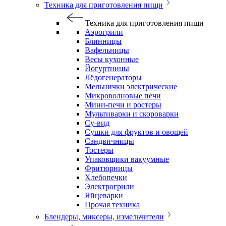
Техника для приготовления пищи
Техника для приготовления пищи
Аэрогрили
Блинницы
Вафельницы
Весы кухонные
Йогуртницы
Лёдогенераторы
Мельнички электрические
Микроволновые печи
Мини-печи и ростеры
Мультиварки и скороварки
Су-вид
Сушки для фруктов и овощей
Сэндвичницы
Тостеры
Упаковщики вакуумные
Фритюрницы
Хлебопечки
Электрогрили
Яйцеварки
Прочая техника
Блендеры, миксеры, измельчители