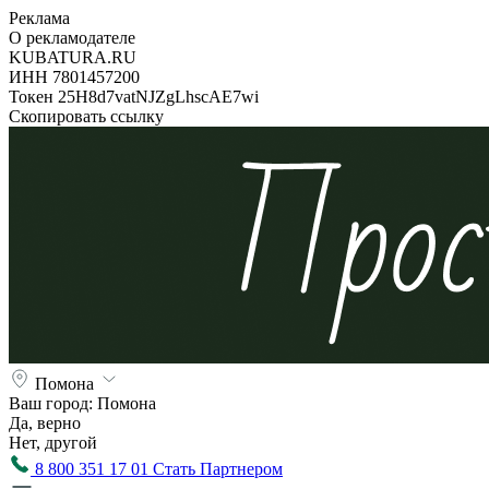
Реклама
О рекламодателе
KUBATURA.RU
ИНН 7801457200
Токен 25H8d7vatNJZgLhscAE7wi
Скопировать ссылку
Помона
Ваш город:
Помона
Да, верно
Нет, другой
8 800 351 17 01
Стать Партнером