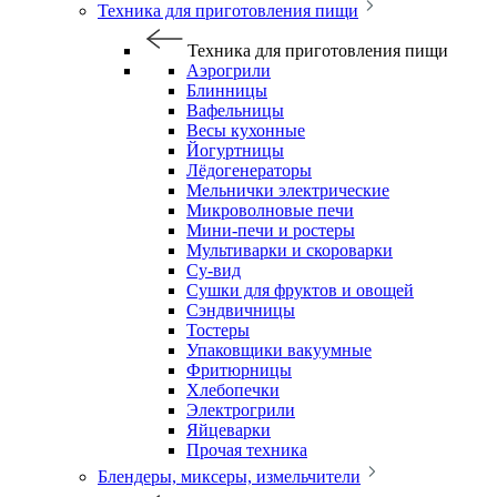
Техника для приготовления пищи
Техника для приготовления пищи
Аэрогрили
Блинницы
Вафельницы
Весы кухонные
Йогуртницы
Лёдогенераторы
Мельнички электрические
Микроволновые печи
Мини-печи и ростеры
Мультиварки и скороварки
Су-вид
Сушки для фруктов и овощей
Сэндвичницы
Тостеры
Упаковщики вакуумные
Фритюрницы
Хлебопечки
Электрогрили
Яйцеварки
Прочая техника
Блендеры, миксеры, измельчители