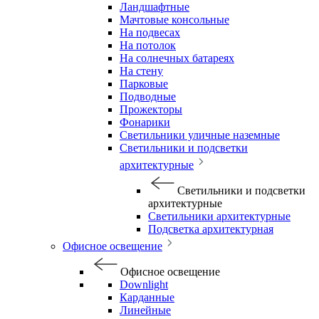
Ландшафтные
Мачтовые консольные
На подвесах
На потолок
На солнечных батареях
На стену
Парковые
Подводные
Прожекторы
Фонарики
Светильники уличные наземные
Светильники и подсветки
архитектурные
Светильники и подсветки
архитектурные
Светильники архитектурные
Подсветка архитектурная
Офисное освещение
Офисное освещение
Downlight
Карданные
Линейные