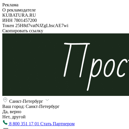
Реклама
О рекламодателе
KUBATURA.RU
ИНН 7801457200
Токен 25H8d7vatNJZgLhscAE7wi
Скопировать ссылку
Санкт-Петербург
Ваш город:
Санкт-Петербург
Да, верно
Нет, другой
8 800 351 17 01
Стать Партнером