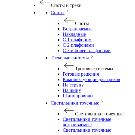
Споты и треки
Споты
Споты
Встраиваемые
Накладные
С 1 плафоном
С 2 плафонами
С 3 и более плафонами
Трековые системы
Трековые системы
Готовые решения
Комплектующие для треков
На струну
На шину
Шинопроводы
Светильники точечные
Светильники точечные
Светильники точечные
встраиваемые
Светильники точечные