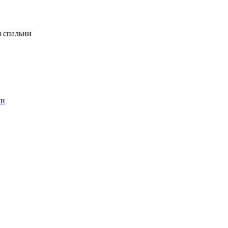
я спальни
ни