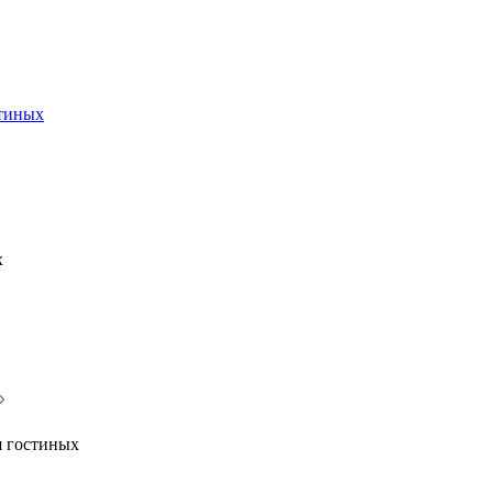
стиных
х
я гостиных