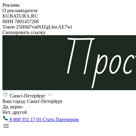
Реклама
О рекламодателе
KUBATURA.RU
ИНН 7801457200
Токен 25H8d7vatNJZgLhscAE7wi
Скопировать ссылку
Санкт-Петербург
Ваш город:
Санкт-Петербург
Да, верно
Нет, другой
8 800 351 17 01
Стать Партнером