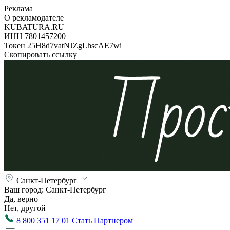
Реклама
О рекламодателе
KUBATURA.RU
ИНН 7801457200
Токен 25H8d7vatNJZgLhscAE7wi
Скопировать ссылку
Санкт-Петербург
Ваш город:
Санкт-Петербург
Да, верно
Нет, другой
8 800 351 17 01
Стать Партнером