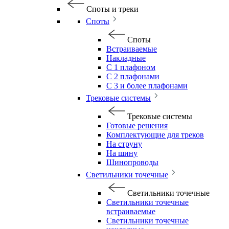
Споты и треки
Споты
Споты
Встраиваемые
Накладные
С 1 плафоном
С 2 плафонами
С 3 и более плафонами
Трековые системы
Трековые системы
Готовые решения
Комплектующие для треков
На струну
На шину
Шинопроводы
Светильники точечные
Светильники точечные
Светильники точечные
встраиваемые
Светильники точечные