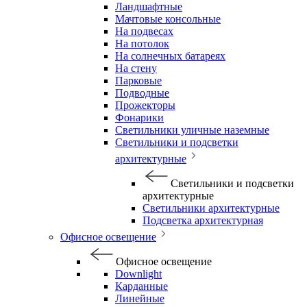
Ландшафтные
Мачтовые консольные
На подвесах
На потолок
На солнечных батареях
На стену
Парковые
Подводные
Прожекторы
Фонарики
Светильники уличные наземные
Светильники и подсветки
архитектурные
Светильники и подсветки
архитектурные
Светильники архитектурные
Подсветка архитектурная
Офисное освещение
Офисное освещение
Downlight
Карданные
Линейные