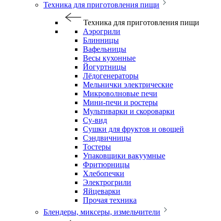
Техника для приготовления пищи
Техника для приготовления пищи
Аэрогрили
Блинницы
Вафельницы
Весы кухонные
Йогуртницы
Лёдогенераторы
Мельнички электрические
Микроволновые печи
Мини-печи и ростеры
Мультиварки и скороварки
Су-вид
Сушки для фруктов и овощей
Сэндвичницы
Тостеры
Упаковщики вакуумные
Фритюрницы
Хлебопечки
Электрогрили
Яйцеварки
Прочая техника
Блендеры, миксеры, измельчители