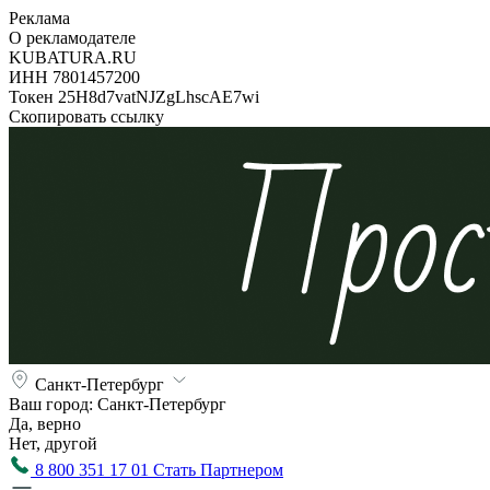
Реклама
О рекламодателе
KUBATURA.RU
ИНН 7801457200
Токен 25H8d7vatNJZgLhscAE7wi
Скопировать ссылку
Санкт-Петербург
Ваш город:
Санкт-Петербург
Да, верно
Нет, другой
8 800 351 17 01
Стать Партнером