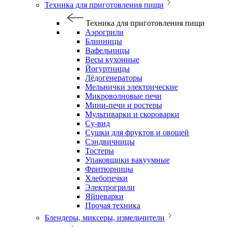
Техника для приготовления пищи
Техника для приготовления пищи
Аэрогрили
Блинницы
Вафельницы
Весы кухонные
Йогуртницы
Лёдогенераторы
Мельнички электрические
Микроволновые печи
Мини-печи и ростеры
Мультиварки и скороварки
Су-вид
Сушки для фруктов и овощей
Сэндвичницы
Тостеры
Упаковщики вакуумные
Фритюрницы
Хлебопечки
Электрогрили
Яйцеварки
Прочая техника
Блендеры, миксеры, измельчители