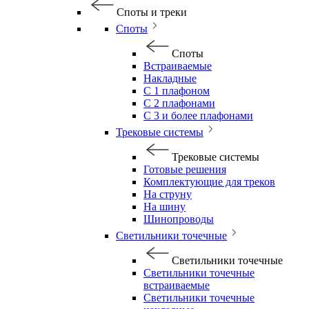
Споты и треки
Споты
Споты
Встраиваемые
Накладные
С 1 плафоном
С 2 плафонами
С 3 и более плафонами
Трековые системы
Трековые системы
Готовые решения
Комплектующие для треков
На струну
На шину
Шинопроводы
Светильники точечные
Светильники точечные
Светильники точечные
встраиваемые
Светильники точечные