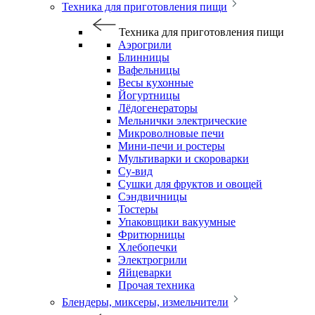
Техника для приготовления пищи
Техника для приготовления пищи
Аэрогрили
Блинницы
Вафельницы
Весы кухонные
Йогуртницы
Лёдогенераторы
Мельнички электрические
Микроволновые печи
Мини-печи и ростеры
Мультиварки и скороварки
Су-вид
Сушки для фруктов и овощей
Сэндвичницы
Тостеры
Упаковщики вакуумные
Фритюрницы
Хлебопечки
Электрогрили
Яйцеварки
Прочая техника
Блендеры, миксеры, измельчители