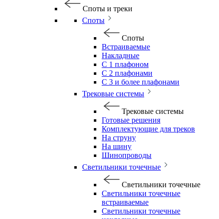
Споты и треки
Споты
Споты
Встраиваемые
Накладные
С 1 плафоном
С 2 плафонами
С 3 и более плафонами
Трековые системы
Трековые системы
Готовые решения
Комплектующие для треков
На струну
На шину
Шинопроводы
Светильники точечные
Светильники точечные
Светильники точечные
встраиваемые
Светильники точечные