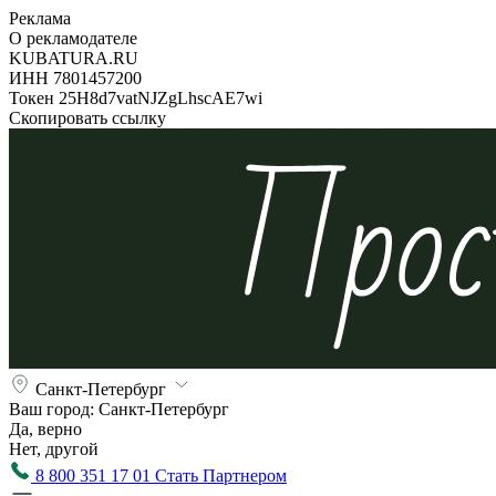
Реклама
О рекламодателе
KUBATURA.RU
ИНН 7801457200
Токен 25H8d7vatNJZgLhscAE7wi
Скопировать ссылку
Санкт-Петербург
Ваш город:
Санкт-Петербург
Да, верно
Нет, другой
8 800 351 17 01
Стать Партнером