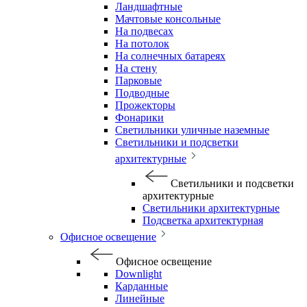
Ландшафтные
Мачтовые консольные
На подвесах
На потолок
На солнечных батареях
На стену
Парковые
Подводные
Прожекторы
Фонарики
Светильники уличные наземные
Светильники и подсветки
архитектурные
Светильники и подсветки
архитектурные
Светильники архитектурные
Подсветка архитектурная
Офисное освещение
Офисное освещение
Downlight
Карданные
Линейные