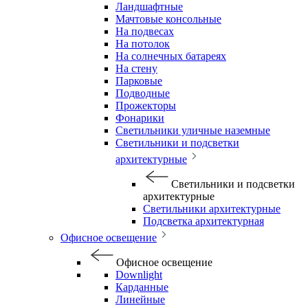
Ландшафтные
Мачтовые консольные
На подвесах
На потолок
На солнечных батареях
На стену
Парковые
Подводные
Прожекторы
Фонарики
Светильники уличные наземные
Светильники и подсветки
архитектурные
Светильники и подсветки
архитектурные
Светильники архитектурные
Подсветка архитектурная
Офисное освещение
Офисное освещение
Downlight
Карданные
Линейные