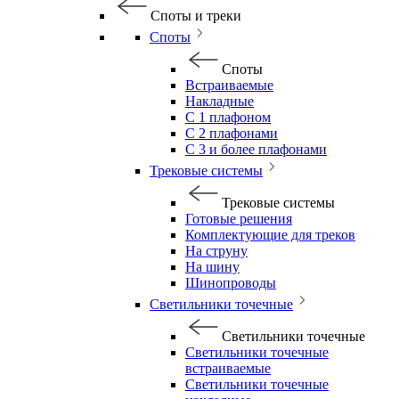
Споты и треки
Споты
Споты
Встраиваемые
Накладные
С 1 плафоном
С 2 плафонами
С 3 и более плафонами
Трековые системы
Трековые системы
Готовые решения
Комплектующие для треков
На струну
На шину
Шинопроводы
Светильники точечные
Светильники точечные
Светильники точечные
встраиваемые
Светильники точечные