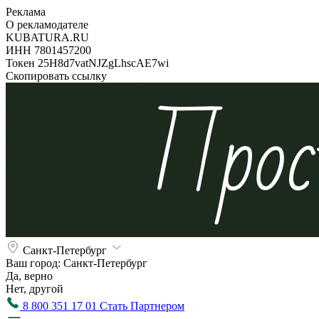
Реклама
О рекламодателе
KUBATURA.RU
ИНН 7801457200
Токен 25H8d7vatNJZgLhscAE7wi
Скопировать ссылку
Санкт-Петербург
Ваш город:
Санкт-Петербург
Да, верно
Нет, другой
8 800 351 17 01
Стать Партнером