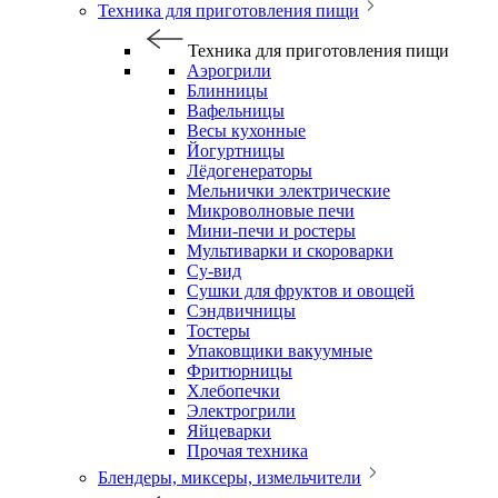
Техника для приготовления пищи
Техника для приготовления пищи
Аэрогрили
Блинницы
Вафельницы
Весы кухонные
Йогуртницы
Лёдогенераторы
Мельнички электрические
Микроволновые печи
Мини-печи и ростеры
Мультиварки и скороварки
Су-вид
Сушки для фруктов и овощей
Сэндвичницы
Тостеры
Упаковщики вакуумные
Фритюрницы
Хлебопечки
Электрогрили
Яйцеварки
Прочая техника
Блендеры, миксеры, измельчители