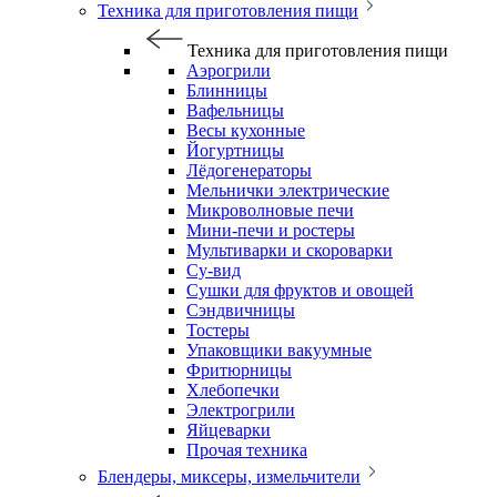
Техника для приготовления пищи
Техника для приготовления пищи
Аэрогрили
Блинницы
Вафельницы
Весы кухонные
Йогуртницы
Лёдогенераторы
Мельнички электрические
Микроволновые печи
Мини-печи и ростеры
Мультиварки и скороварки
Су-вид
Сушки для фруктов и овощей
Сэндвичницы
Тостеры
Упаковщики вакуумные
Фритюрницы
Хлебопечки
Электрогрили
Яйцеварки
Прочая техника
Блендеры, миксеры, измельчители