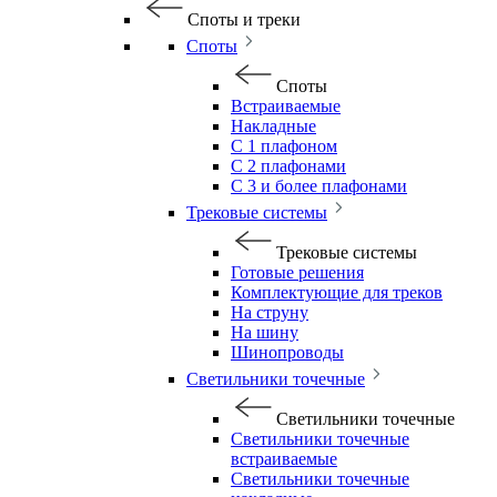
Споты и треки
Споты
Споты
Встраиваемые
Накладные
С 1 плафоном
С 2 плафонами
С 3 и более плафонами
Трековые системы
Трековые системы
Готовые решения
Комплектующие для треков
На струну
На шину
Шинопроводы
Светильники точечные
Светильники точечные
Светильники точечные
встраиваемые
Светильники точечные