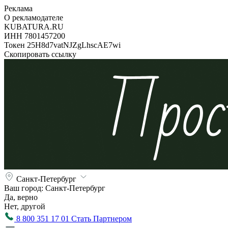
Реклама
О рекламодателе
KUBATURA.RU
ИНН 7801457200
Токен 25H8d7vatNJZgLhscAE7wi
Скопировать ссылку
Санкт-Петербург
Ваш город:
Санкт-Петербург
Да, верно
Нет, другой
8 800 351 17 01
Стать Партнером