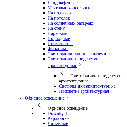
Ландшафтные
Мачтовые консольные
На подвесах
На потолок
На солнечных батареях
На стену
Парковые
Подводные
Прожекторы
Фонарики
Светильники уличные наземные
Светильники и подсветки
архитектурные
Светильники и подсветки
архитектурные
Светильники архитектурные
Подсветка архитектурная
Офисное освещение
Офисное освещение
Downlight
Карданные
Линейные