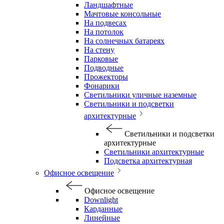
Ландшафтные
Мачтовые консольные
На подвесах
На потолок
На солнечных батареях
На стену
Парковые
Подводные
Прожекторы
Фонарики
Светильники уличные наземные
Светильники и подсветки
архитектурные
Светильники и подсветки
архитектурные
Светильники архитектурные
Подсветка архитектурная
Офисное освещение
Офисное освещение
Downlight
Карданные
Линейные