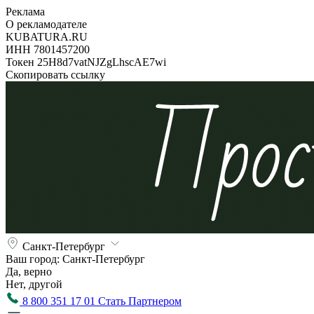
Реклама
О рекламодателе
KUBATURA.RU
ИНН 7801457200
Токен 25H8d7vatNJZgLhscAE7wi
Скопировать ссылку
Санкт-Петербург
Ваш город:
Санкт-Петербург
Да, верно
Нет, другой
8 800 351 17 01
Стать Партнером