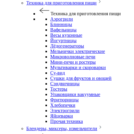
Техника для приготовления пищи
Техника для приготовления пищи
Аэрогрили
Блинницы
Вафельницы
Весы кухонные
Йогуртницы
Лёдогенераторы
Мельнички электрические
Микроволновые печи
Мини-печи и ростеры
Мультиварки и скороварки
Су-вид
Сушки для фруктов и овощей
Сэндвичницы
Тостеры
Упаковщики вакуумные
Фритюрницы
Хлебопечки
Электрогрили
Яйцеварки
Прочая техника
Блендеры, миксеры, измельчители