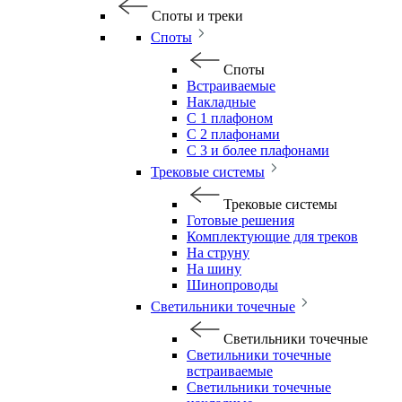
Споты и треки
Споты
Споты
Встраиваемые
Накладные
С 1 плафоном
С 2 плафонами
С 3 и более плафонами
Трековые системы
Трековые системы
Готовые решения
Комплектующие для треков
На струну
На шину
Шинопроводы
Светильники точечные
Светильники точечные
Светильники точечные
встраиваемые
Светильники точечные