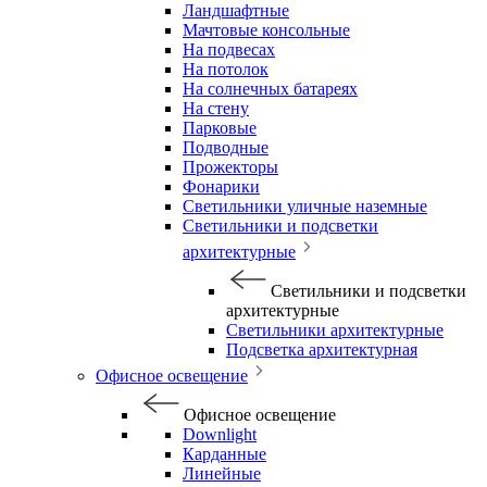
Ландшафтные
Мачтовые консольные
На подвесах
На потолок
На солнечных батареях
На стену
Парковые
Подводные
Прожекторы
Фонарики
Светильники уличные наземные
Светильники и подсветки
архитектурные
Светильники и подсветки
архитектурные
Светильники архитектурные
Подсветка архитектурная
Офисное освещение
Офисное освещение
Downlight
Карданные
Линейные