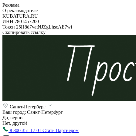
Реклама
О рекламодателе
KUBATURA.RU
ИНН 7801457200
Токен 25H8d7vatNJZgLhscAE7wi
Скопировать ссылку
Санкт-Петербург
Ваш город:
Санкт-Петербург
Да, верно
Нет, другой
8 800 351 17 01
Стать Партнером