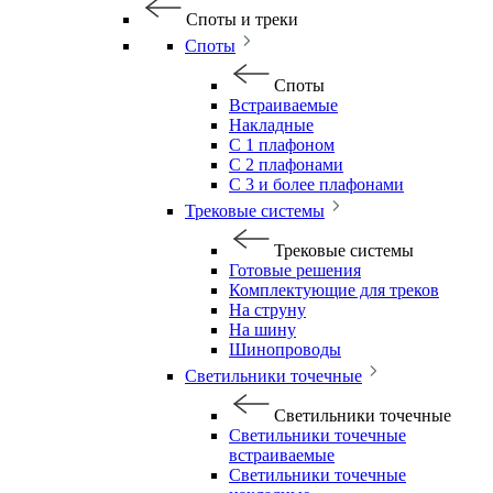
Споты и треки
Споты
Споты
Встраиваемые
Накладные
С 1 плафоном
С 2 плафонами
С 3 и более плафонами
Трековые системы
Трековые системы
Готовые решения
Комплектующие для треков
На струну
На шину
Шинопроводы
Светильники точечные
Светильники точечные
Светильники точечные
встраиваемые
Светильники точечные