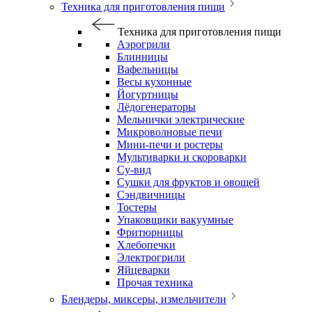
Техника для приготовления пищи
Техника для приготовления пищи
Аэрогрили
Блинницы
Вафельницы
Весы кухонные
Йогуртницы
Лёдогенераторы
Мельнички электрические
Микроволновые печи
Мини-печи и ростеры
Мультиварки и скороварки
Су-вид
Сушки для фруктов и овощей
Сэндвичницы
Тостеры
Упаковщики вакуумные
Фритюрницы
Хлебопечки
Электрогрили
Яйцеварки
Прочая техника
Блендеры, миксеры, измельчители