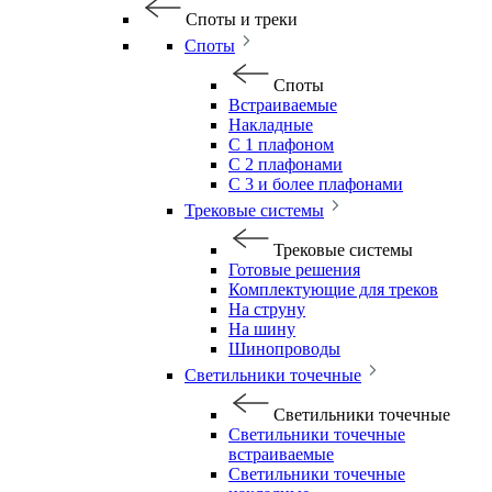
Споты и треки
Споты
Споты
Встраиваемые
Накладные
С 1 плафоном
С 2 плафонами
С 3 и более плафонами
Трековые системы
Трековые системы
Готовые решения
Комплектующие для треков
На струну
На шину
Шинопроводы
Светильники точечные
Светильники точечные
Светильники точечные
встраиваемые
Светильники точечные