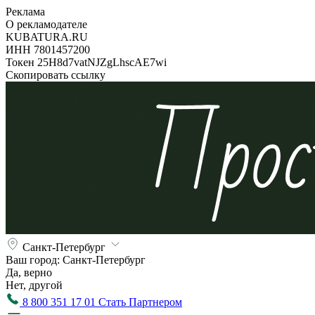
Реклама
О рекламодателе
KUBATURA.RU
ИНН 7801457200
Токен 25H8d7vatNJZgLhscAE7wi
Скопировать ссылку
Санкт-Петербург
Ваш город:
Санкт-Петербург
Да, верно
Нет, другой
8 800 351 17 01
Стать Партнером