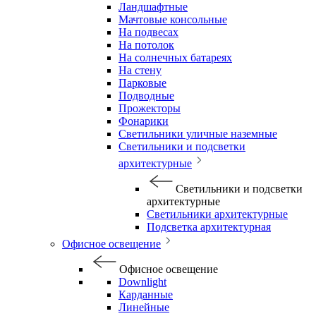
Ландшафтные
Мачтовые консольные
На подвесах
На потолок
На солнечных батареях
На стену
Парковые
Подводные
Прожекторы
Фонарики
Светильники уличные наземные
Светильники и подсветки
архитектурные
Светильники и подсветки
архитектурные
Светильники архитектурные
Подсветка архитектурная
Офисное освещение
Офисное освещение
Downlight
Карданные
Линейные