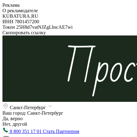
Реклама
О рекламодателе
KUBATURA.RU
ИНН 7801457200
Токен 25H8d7vatNJZgLhscAE7wi
Скопировать ссылку
Санкт-Петербург
Ваш город:
Санкт-Петербург
Да, верно
Нет, другой
8 800 351 17 01
Стать Партнером