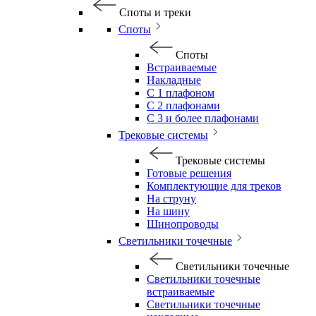
Споты и треки
Споты
Споты
Встраиваемые
Накладные
С 1 плафоном
С 2 плафонами
С 3 и более плафонами
Трековые системы
Трековые системы
Готовые решения
Комплектующие для треков
На струну
На шину
Шинопроводы
Светильники точечные
Светильники точечные
Светильники точечные
встраиваемые
Светильники точечные