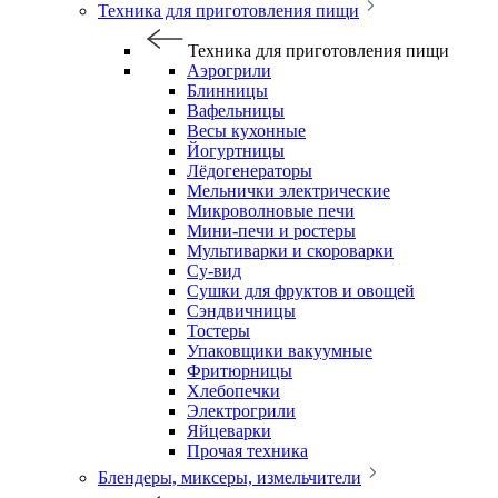
Техника для приготовления пищи
Техника для приготовления пищи
Аэрогрили
Блинницы
Вафельницы
Весы кухонные
Йогуртницы
Лёдогенераторы
Мельнички электрические
Микроволновые печи
Мини-печи и ростеры
Мультиварки и скороварки
Су-вид
Сушки для фруктов и овощей
Сэндвичницы
Тостеры
Упаковщики вакуумные
Фритюрницы
Хлебопечки
Электрогрили
Яйцеварки
Прочая техника
Блендеры, миксеры, измельчители