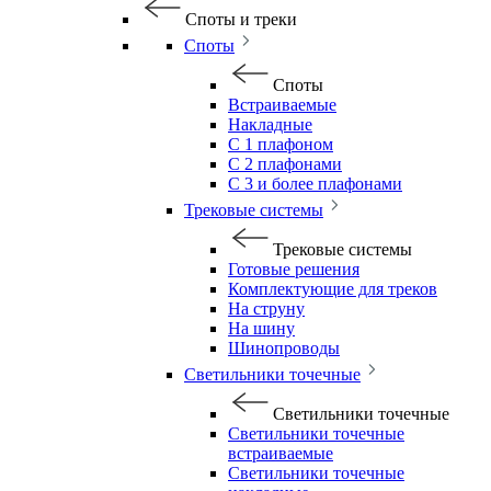
Споты и треки
Споты
Споты
Встраиваемые
Накладные
С 1 плафоном
С 2 плафонами
С 3 и более плафонами
Трековые системы
Трековые системы
Готовые решения
Комплектующие для треков
На струну
На шину
Шинопроводы
Светильники точечные
Светильники точечные
Светильники точечные
встраиваемые
Светильники точечные