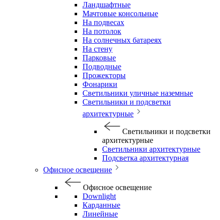
Ландшафтные
Мачтовые консольные
На подвесах
На потолок
На солнечных батареях
На стену
Парковые
Подводные
Прожекторы
Фонарики
Светильники уличные наземные
Светильники и подсветки
архитектурные
Светильники и подсветки
архитектурные
Светильники архитектурные
Подсветка архитектурная
Офисное освещение
Офисное освещение
Downlight
Карданные
Линейные