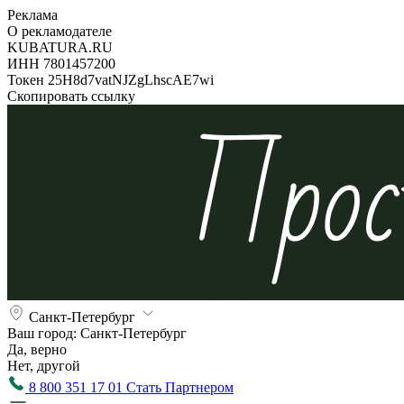
Реклама
О рекламодателе
KUBATURA.RU
ИНН 7801457200
Токен 25H8d7vatNJZgLhscAE7wi
Скопировать ссылку
Санкт-Петербург
Ваш город:
Санкт-Петербург
Да, верно
Нет, другой
8 800 351 17 01
Стать Партнером