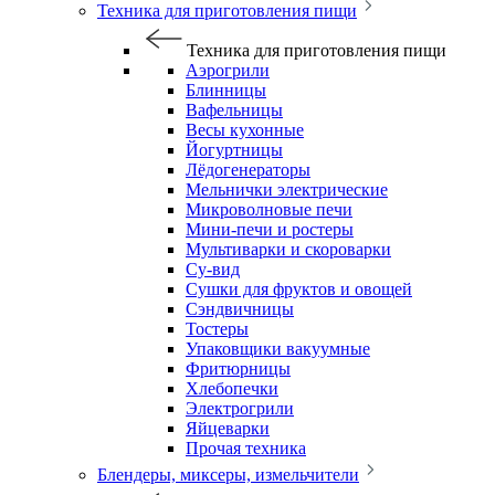
Техника для приготовления пищи
Техника для приготовления пищи
Аэрогрили
Блинницы
Вафельницы
Весы кухонные
Йогуртницы
Лёдогенераторы
Мельнички электрические
Микроволновые печи
Мини-печи и ростеры
Мультиварки и скороварки
Су-вид
Сушки для фруктов и овощей
Сэндвичницы
Тостеры
Упаковщики вакуумные
Фритюрницы
Хлебопечки
Электрогрили
Яйцеварки
Прочая техника
Блендеры, миксеры, измельчители